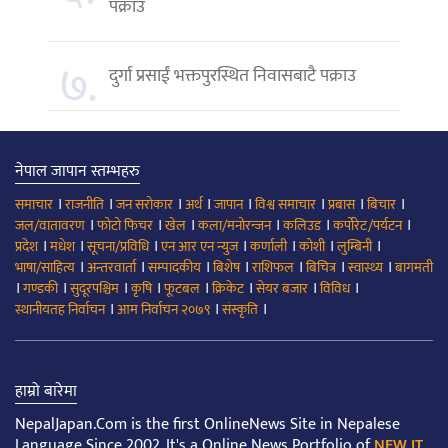
पक्राउ
७.
दुर्गा प्रसाईं भक्तपुरस्थित निवासबाटै पक्राउ
नेपाल जापान स्तम्भहरु
।
।
।
।
।
।
।
।
समाचार
राजनीति
जन सरोकार
अर्थ
जापान
विश्व समाचार
प्रबास
बिचार
।
।
।
।
।
।
जल/वातावरण
फोटो फिचर
खेल
कला/मनोरन्जन
कलिउड
कर्पोरेट/पर्यटन
।
।
।
।
।
।
।
प्रदेश
मधेश
सूचना/प्रविधि
एन आर एन न्युज
कर्णाली
कोशी
लुम्बिनी
।
।
।
।
।
।
।
भाषा/साहित्य
अन्तरवार्ता
सम्पादकीय
बिशेष
राशिफल
बिचित्र
स्वास्थ्य
बागमती
।
।
।
।
।
।
।
।
गण्डकी
सुदूरपश्चिम
कृषि
फूटबल
क्रिकेट
सेयर बजार
विविध
।
।
।
स्थानीयतह निर्वाचन
आम निर्वाचन २०७९
संस्कृति
हाम्रो बारेमा
NepalJapan.Com is the first OnlineNews Site in Nepalese
Language Since 2002. It's a Online News Portfolio of
NEW IT