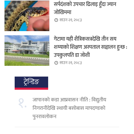
सर्पदंशको उपचार ढिलाइ हुँदा ज्यान
जोखिममा
साउन २१, २०८३
गेटामा यही शैत्रिकसत्रदेखि तीन सय
शय्याको शिक्षण अस्पताल सञ्चालन हुन्छ :
उपकुलपति डा जोशी
साउन २१, २०८३
ट्रेन्डिङ
१.
जापानको कडा आप्रवासन नीति : विद्युतीय
निगरानीदेखि स्थायी बसोबास मापदण्डको
पुनरावलोकन