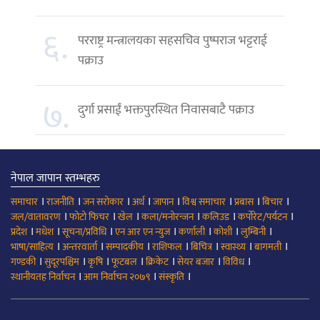
६.
परराष्ट्र मन्त्रालयका सहसचिव पुष्पराज भट्टराई
पक्राउ
७.
दुर्गा प्रसाईं भक्तपुरस्थित निवासबाटै पक्राउ
नेपाल जापान स्तम्भहरु
।
।
।
।
।
।
।
।
समाचार
राजनीति
जन सरोकार
अर्थ
जापान
विश्व समाचार
प्रबास
बिचार
।
।
।
।
।
।
जल/वातावरण
फोटो फिचर
खेल
कला/मनोरन्जन
कलिउड
कर्पोरेट/पर्यटन
।
।
।
।
।
।
।
प्रदेश
मधेश
सूचना/प्रविधि
एन आर एन न्युज
कर्णाली
कोशी
लुम्बिनी
।
।
।
।
।
।
।
भाषा/साहित्य
अन्तरवार्ता
सम्पादकीय
राशिफल
बिचित्र
स्वास्थ्य
बागमती
।
।
।
।
।
।
।
गण्डकी
सुदूरपश्चिम
कृषि
फूटबल
क्रिकेट
सेयर बजार
विविध
।
।
।
स्थानीयतह निर्वाचन
आम निर्वाचन २०७९
संस्कृति