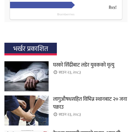
भर्खर प्रकाशित
घरको सिँढीबाट लडेर युवकको मृत्यु
साउन २३, २०८३
लागुऔषधसहित विभिन्न स्थानबाट २० जना
पक्राउ
साउन २३, २०८३