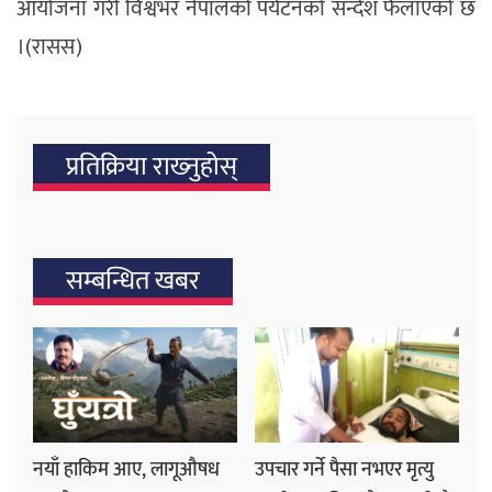
आयोजना गरी विश्वभर नेपालको पर्यटनको सन्देश फैलाएको छ
।(रासस)
प्रतिक्रिया राख्‍नुहोस्
सम्बन्धित खबर
नयाँ हाकिम आए, लागूऔषध
उपचार गर्ने पैसा नभएर मृत्यु