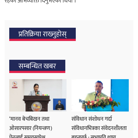
रहेको अभिव्यक्ति दिनुभएको थियो ।
प्रतिक्रिया राख्‍नुहोस्
सम्बन्धित खबर
‘मानव बेचबिखन तथा
संविधान संशोधन गर्दा
ओसारपसार (नियन्त्रण)
संविधानभित्रका संवेदनशीलता
ऐनलाई समयसापेक्ष
बुझ्नुपर्छ : सभापति थापा