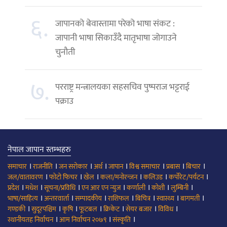
६.
जापानको बेवास्तामा परेको भाषा संकट :
जापानी भाषा सिकाउँदै मातृभाषा जोगाउने
चुनौती
७.
परराष्ट्र मन्त्रालयका सहसचिव पुष्पराज भट्टराई
पक्राउ
नेपाल जापान स्तम्भहरु
।
।
।
।
।
।
।
।
समाचार
राजनीति
जन सरोकार
अर्थ
जापान
विश्व समाचार
प्रबास
बिचार
।
।
।
।
।
।
जल/वातावरण
फोटो फिचर
खेल
कला/मनोरन्जन
कलिउड
कर्पोरेट/पर्यटन
।
।
।
।
।
।
।
प्रदेश
मधेश
सूचना/प्रविधि
एन आर एन न्युज
कर्णाली
कोशी
लुम्बिनी
।
।
।
।
।
।
।
भाषा/साहित्य
अन्तरवार्ता
सम्पादकीय
राशिफल
बिचित्र
स्वास्थ्य
बागमती
।
।
।
।
।
।
।
गण्डकी
सुदूरपश्चिम
कृषि
फूटबल
क्रिकेट
सेयर बजार
विविध
।
।
।
स्थानीयतह निर्वाचन
आम निर्वाचन २०७९
संस्कृति