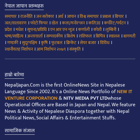
नेपाल जापान स्तम्भहरु
।
।
।
।
।
।
।
।
समाचार
राजनीति
जन सरोकार
अर्थ
जापान
विश्व समाचार
प्रबास
बिचार
।
।
।
।
।
।
जल/वातावरण
फोटो फिचर
खेल
कला/मनोरन्जन
कलिउड
कर्पोरेट/पर्यटन
।
।
।
।
।
।
।
प्रदेश
मधेश
सूचना/प्रविधि
एन आर एन न्युज
कर्णाली
कोशी
लुम्बिनी
।
।
।
।
।
।
।
भाषा/साहित्य
अन्तरवार्ता
सम्पादकीय
बिशेष
राशिफल
बिचित्र
स्वास्थ्य
बागमती
।
।
।
।
।
।
।
।
गण्डकी
सुदूरपश्चिम
कृषि
फूटबल
क्रिकेट
सेयर बजार
विविध
।
।
।
स्थानीयतह निर्वाचन
आम निर्वाचन २०७९
संस्कृति
हाम्रो बारेमा
NepalJapan.Com is the first OnlineNews Site in Nepalese
Language Since 2002. It's a Online News Portfolio of
NEW IT
VENTURE CORPORATION
&
NITV MEDIA PVT LTD
whose
Operational Offices are Based in Japan and Nepal. We feature
News & Activity of Nepalese Diaspora together with Nepal
Political News, Social Affairs & Entertainment Stuffs.
सामाजिक संजाल