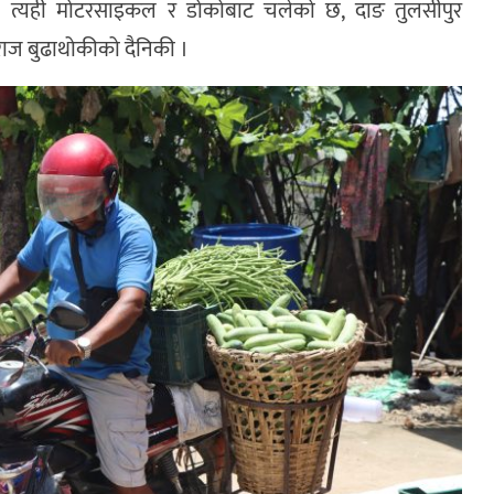
 त्यही मोटरसाइकल र डोकोबाट चलेको छ, दाङ तुलसीपुर
ज बुढाथोकीको दैनिकी ।