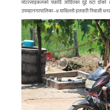
मोटरसाइकलको पछाडि जोडिएका दुई वटा डोको ।
उपमहानगरपालिका–४ माथिल्लो हलवारी निवासी धनरा