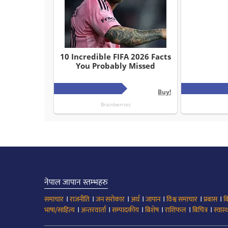
नेपाल जापान स्तम्भहरु
।
।
।
।
।
।
।
समाचार
राजनीति
जन सरोकार
अर्थ
जापान
विश्व समाचार
प्रबास
ब
।
।
।
।
।
।
भाषा/साहित्य
अन्तरवार्ता
सम्पादकीय
बिशेष
राशिफल
बिचित्र
स्वास्थ