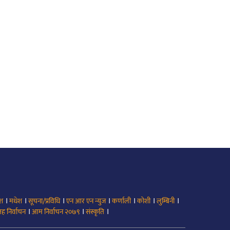
।
।
।
।
।
।
।
ेश
मधेश
सूचना/प्रविधि
एन आर एन न्युज
कर्णाली
कोशी
लुम्बिनी
।
।
।
ह निर्वाचन
आम निर्वाचन २०७९
संस्कृति