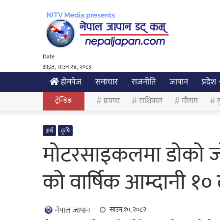
Date
आइत, साउन २४, २०८३
होमपेज
समाचार
राजनीति
जापान
प्रदेश
ट्रेन्डिङ
प्रचण्ड
राशिफल
मौसम
स
अर्थ
कृषि
मोटरसाइकलमा डोको जोडे
को वार्षिक आम्दानी १
नेपाल जापान
साउन १०, २०८२