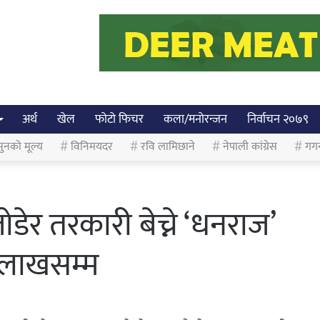
अर्थ
खेल
फोटो फिचर
कला/मनोरन्जन
निर्वाचन २०७९
ुनको मूल्य
विनिमयदर
रवि लामिछाने
नेपाली कांग्रेस
गग
र तरकारी बेच्ने ‘धनराज’
० लाखसम्म