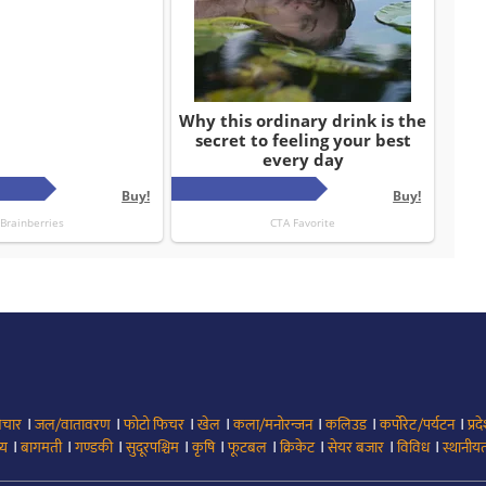
।
।
।
।
।
।
।
िचार
जल/वातावरण
फोटो फिचर
खेल
कला/मनोरन्जन
कलिउड
कर्पोरेट/पर्यटन
प्रद
।
।
।
।
।
।
।
।
।
्य
बागमती
गण्डकी
सुदूरपश्चिम
कृषि
फूटबल
क्रिकेट
सेयर बजार
विविध
स्थानीयत