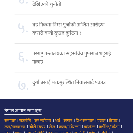
देखिएको चुनौती
५.
ब्रड पिकमा निम्स पुर्जाको अन्तिम आरोहण
कसरी बन्यो दुःखद दुर्घटना ?
६.
परराष्ट्र मन्त्रालयका सहसचिव पुष्पराज भट्टराई
पक्राउ
७.
दुर्गा प्रसाईं भक्तपुरस्थित निवासबाटै पक्राउ
नेपाल जापान स्तम्भहरु
।
।
।
।
।
।
।
।
समाचार
राजनीति
जन सरोकार
अर्थ
जापान
विश्व समाचार
प्रबास
बिचार
।
।
।
।
।
।
जल/वातावरण
फोटो फिचर
खेल
कला/मनोरन्जन
कलिउड
कर्पोरेट/पर्यटन