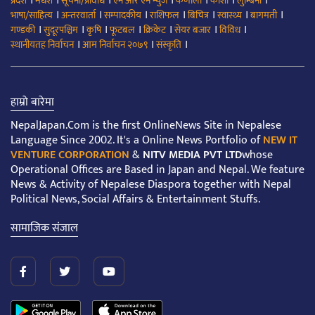
।
।
।
।
।
।
।
प्रदेश
मधेश
सूचना/प्रविधि
एन आर एन न्युज
कर्णाली
कोशी
लुम्बिनी
।
।
।
।
।
।
।
भाषा/साहित्य
अन्तरवार्ता
सम्पादकीय
राशिफल
बिचित्र
स्वास्थ्य
बागमती
।
।
।
।
।
।
।
गण्डकी
सुदूरपश्चिम
कृषि
फूटबल
क्रिकेट
सेयर बजार
विविध
।
।
।
स्थानीयतह निर्वाचन
आम निर्वाचन २०७९
संस्कृति
हाम्रो बारेमा
NepalJapan.Com is the first OnlineNews Site in Nepalese
Language Since 2002. It's a Online News Portfolio of
NEW IT
VENTURE CORPORATION
&
NITV MEDIA PVT LTD
whose
Operational Offices are Based in Japan and Nepal. We feature
News & Activity of Nepalese Diaspora together with Nepal
Political News, Social Affairs & Entertainment Stuffs.
सामाजिक संजाल