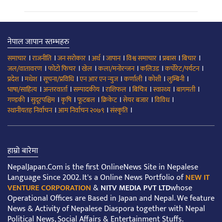
नेपाल जापान स्तम्भहरु
।
।
।
।
।
।
।
।
समाचार
राजनीति
जन सरोकार
अर्थ
जापान
विश्व समाचार
प्रबास
बिचार
।
।
।
।
।
।
जल/वातावरण
फोटो फिचर
खेल
कला/मनोरन्जन
कलिउड
कर्पोरेट/पर्यटन
।
।
।
।
।
।
।
प्रदेश
मधेश
सूचना/प्रविधि
एन आर एन न्युज
कर्णाली
कोशी
लुम्बिनी
।
।
।
।
।
।
।
भाषा/साहित्य
अन्तरवार्ता
सम्पादकीय
राशिफल
बिचित्र
स्वास्थ्य
बागमती
।
।
।
।
।
।
।
गण्डकी
सुदूरपश्चिम
कृषि
फूटबल
क्रिकेट
सेयर बजार
विविध
।
।
।
स्थानीयतह निर्वाचन
आम निर्वाचन २०७९
संस्कृति
हाम्रो बारेमा
NepalJapan.Com is the first OnlineNews Site in Nepalese
Language Since 2002. It's a Online News Portfolio of
NEW IT
VENTURE CORPORATION
&
NITV MEDIA PVT LTD
whose
Operational Offices are Based in Japan and Nepal. We feature
News & Activity of Nepalese Diaspora together with Nepal
Political News, Social Affairs & Entertainment Stuffs.