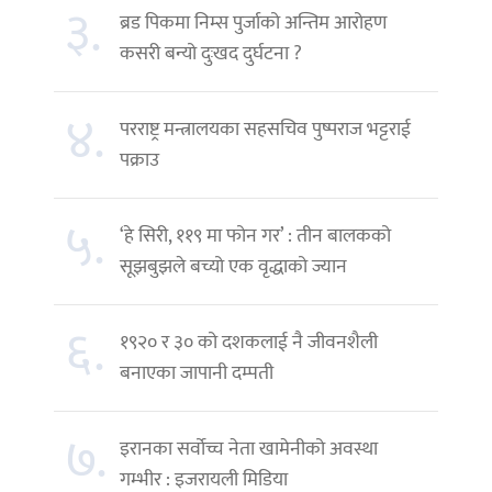
३.
ब्रड पिकमा निम्स पुर्जाको अन्तिम आरोहण
कसरी बन्यो दुःखद दुर्घटना ?
४.
परराष्ट्र मन्त्रालयका सहसचिव पुष्पराज भट्टराई
पक्राउ
५.
‘हे सिरी, ११९ मा फोन गर’ : तीन बालकको
सूझबुझले बच्यो एक वृद्धाको ज्यान
६.
१९२० र ३० को दशकलाई नै जीवनशैली
बनाएका जापानी दम्पती
७.
इरानका सर्वोच्च नेता खामेनीको अवस्था
गम्भीर : इजरायली मिडिया