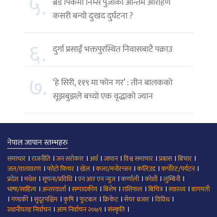
५.
ब्रड पिकमा निम्स पुर्जाको अन्तिम आरोहण
कसरी बन्यो दुःखद दुर्घटना ?
६.
दुर्गा प्रसाईं भक्तपुरस्थित निवासबाटै पक्राउ
७.
‘हे सिरी, ११९ मा फोन गर’ : तीन बालकको
सूझबुझले बच्यो एक वृद्धाको ज्यान
नेपाल जापान स्तम्भहरु
।
।
।
।
।
।
।
।
समाचार
राजनीति
जन सरोकार
अर्थ
जापान
विश्व समाचार
प्रबास
बिचार
।
।
।
।
।
।
जल/वातावरण
फोटो फिचर
खेल
कला/मनोरन्जन
कलिउड
कर्पोरेट/पर्यटन
।
।
।
।
।
।
।
प्रदेश
मधेश
सूचना/प्रविधि
एन आर एन न्युज
कर्णाली
कोशी
लुम्बिनी
।
।
।
।
।
।
।
भाषा/साहित्य
अन्तरवार्ता
सम्पादकीय
बिशेष
राशिफल
बिचित्र
स्वास्थ्य
बागमती
।
।
।
।
।
।
।
।
गण्डकी
सुदूरपश्चिम
कृषि
फूटबल
क्रिकेट
सेयर बजार
विविध
।
।
।
स्थानीयतह निर्वाचन
आम निर्वाचन २०७९
संस्कृति