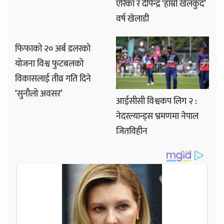
एरिका र दीपेन्द्र ‘हाम्रो खेलकुद’
वर्ष खेलाडी
फिफाको २० अर्ब डलरको
योजना विश्व फुटबलको
विकासलाई तीव्र गति दिने
‘सुनौलो अवसर’
आईसीसी विश्वकप लिग २ :
नेदरल्यान्ड्स भ्रमणमा नेपाल
जितविहीन