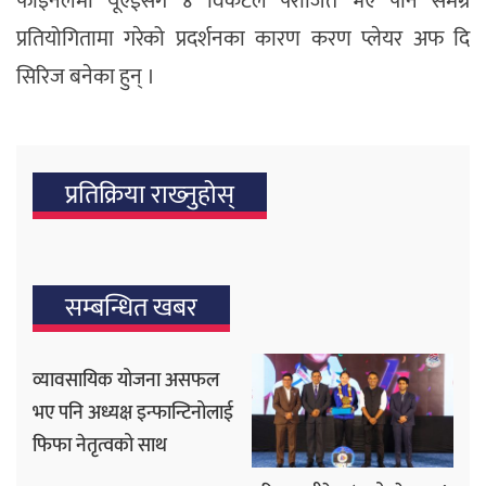
फाइनलमा यूएईसँग ४ विकेटले पराजित भए पनि समग्र
प्रतियोगितामा गरेको प्रदर्शनका कारण करण प्लेयर अफ दि
सिरिज बनेका हुन् ।
प्रतिक्रिया राख्‍नुहोस्
सम्बन्धित खबर
व्यावसायिक योजना असफल
भए पनि अध्यक्ष इन्फान्टिनोलाई
फिफा नेतृत्वको साथ