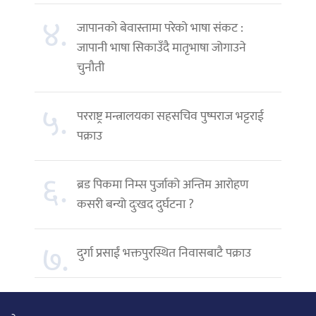
४.
जापानको बेवास्तामा परेको भाषा संकट :
जापानी भाषा सिकाउँदै मातृभाषा जोगाउने
चुनौती
५.
परराष्ट्र मन्त्रालयका सहसचिव पुष्पराज भट्टराई
पक्राउ
६.
ब्रड पिकमा निम्स पुर्जाको अन्तिम आरोहण
कसरी बन्यो दुःखद दुर्घटना ?
७.
दुर्गा प्रसाईं भक्तपुरस्थित निवासबाटै पक्राउ