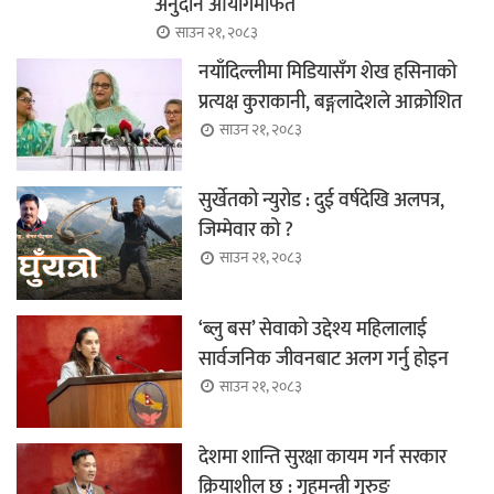
अनुदान आयोगमार्फत
साउन २१, २०८३
नयाँदिल्लीमा मिडियासँग शेख हसिनाको
प्रत्यक्ष कुराकानी, बङ्गलादेशले आक्रोशित
साउन २१, २०८३
सुर्खेतको न्युरोड : दुई वर्षदेखि अलपत्र,
जिम्मेवार को ?
साउन २१, २०८३
‘ब्लु बस’ सेवाको उद्देश्य महिलालाई
सार्वजनिक जीवनबाट अलग गर्नु होइन
साउन २१, २०८३
देशमा शान्ति सुरक्षा कायम गर्न सरकार
क्रियाशील छ : गृहमन्त्री गुरुङ