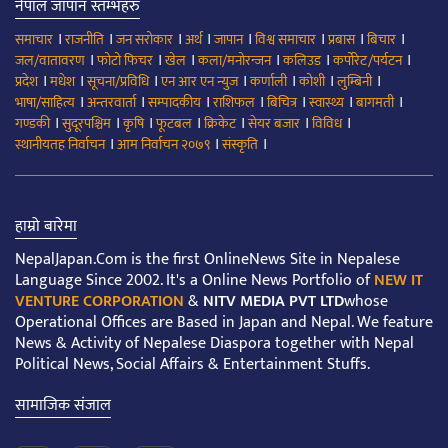
नेपाल जापान स्तम्भहरु
।
।
।
।
।
।
।
।
समाचार
राजनीति
जन सरोकार
अर्थ
जापान
विश्व समाचार
प्रबास
बिचार
।
।
।
।
।
।
जल/वातावरण
फोटो फिचर
खेल
कला/मनोरन्जन
कलिउड
कर्पोरेट/पर्यटन
।
।
।
।
।
।
।
प्रदेश
मधेश
सूचना/प्रविधि
एन आर एन न्युज
कर्णाली
कोशी
लुम्बिनी
।
।
।
।
।
।
।
भाषा/साहित्य
अन्तरवार्ता
सम्पादकीय
राशिफल
बिचित्र
स्वास्थ्य
बागमती
।
।
।
।
।
।
।
गण्डकी
सुदूरपश्चिम
कृषि
फूटबल
क्रिकेट
सेयर बजार
विविध
।
।
।
स्थानीयतह निर्वाचन
आम निर्वाचन २०७९
संस्कृति
हाम्रो बारेमा
NepalJapan.Com is the first OnlineNews Site in Nepalese
Language Since 2002. It's a Online News Portfolio of
NEW IT
VENTURE CORPORATION
&
NITV MEDIA PVT LTD
whose
Operational Offices are Based in Japan and Nepal. We feature
News & Activity of Nepalese Diaspora together with Nepal
Political News, Social Affairs & Entertainment Stuffs.
सामाजिक संजाल