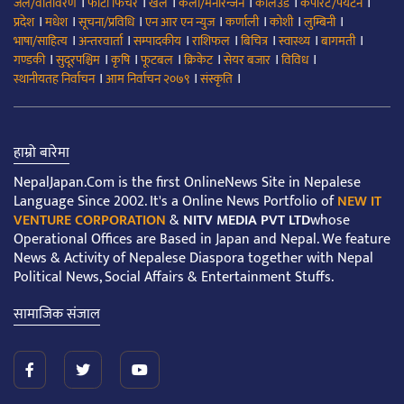
।
।
।
।
।
।
जल/वातावरण
फोटो फिचर
खेल
कला/मनोरन्जन
कलिउड
कर्पोरेट/पर्यटन
।
।
।
।
।
।
।
प्रदेश
मधेश
सूचना/प्रविधि
एन आर एन न्युज
कर्णाली
कोशी
लुम्बिनी
।
।
।
।
।
।
।
भाषा/साहित्य
अन्तरवार्ता
सम्पादकीय
राशिफल
बिचित्र
स्वास्थ्य
बागमती
।
।
।
।
।
।
।
गण्डकी
सुदूरपश्चिम
कृषि
फूटबल
क्रिकेट
सेयर बजार
विविध
।
।
।
स्थानीयतह निर्वाचन
आम निर्वाचन २०७९
संस्कृति
हाम्रो बारेमा
NepalJapan.Com is the first OnlineNews Site in Nepalese
Language Since 2002. It's a Online News Portfolio of
NEW IT
VENTURE CORPORATION
&
NITV MEDIA PVT LTD
whose
Operational Offices are Based in Japan and Nepal. We feature
News & Activity of Nepalese Diaspora together with Nepal
Political News, Social Affairs & Entertainment Stuffs.
सामाजिक संजाल