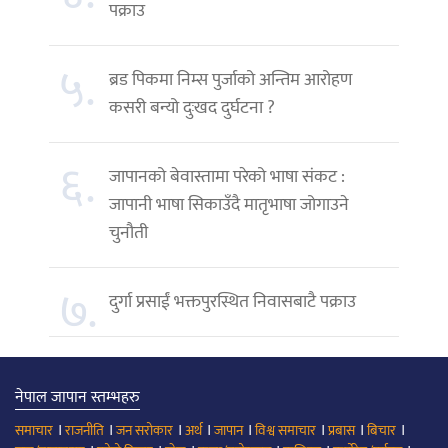
पक्राउ
५.
ब्रड पिकमा निम्स पुर्जाको अन्तिम आरोहण
कसरी बन्यो दुःखद दुर्घटना ?
६.
जापानको बेवास्तामा परेको भाषा संकट :
जापानी भाषा सिकाउँदै मातृभाषा जोगाउने
चुनौती
७.
दुर्गा प्रसाईं भक्तपुरस्थित निवासबाटै पक्राउ
नेपाल जापान स्तम्भहरु
।
।
।
।
।
।
।
।
समाचार
राजनीति
जन सरोकार
अर्थ
जापान
विश्व समाचार
प्रबास
बिचार