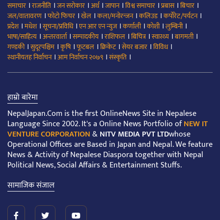
।
।
।
।
।
।
।
।
समाचार
राजनीति
जन सरोकार
अर्थ
जापान
विश्व समाचार
प्रबास
बिचार
।
।
।
।
।
।
जल/वातावरण
फोटो फिचर
खेल
कला/मनोरन्जन
कलिउड
कर्पोरेट/पर्यटन
।
।
।
।
।
।
।
प्रदेश
मधेश
सूचना/प्रविधि
एन आर एन न्युज
कर्णाली
कोशी
लुम्बिनी
।
।
।
।
।
।
।
भाषा/साहित्य
अन्तरवार्ता
सम्पादकीय
राशिफल
बिचित्र
स्वास्थ्य
बागमती
।
।
।
।
।
।
।
गण्डकी
सुदूरपश्चिम
कृषि
फूटबल
क्रिकेट
सेयर बजार
विविध
।
।
।
स्थानीयतह निर्वाचन
आम निर्वाचन २०७९
संस्कृति
हाम्रो बारेमा
NepalJapan.Com is the first OnlineNews Site in Nepalese
Language Since 2002. It's a Online News Portfolio of
NEW IT
VENTURE CORPORATION
&
NITV MEDIA PVT LTD
whose
Operational Offices are Based in Japan and Nepal. We feature
News & Activity of Nepalese Diaspora together with Nepal
Political News, Social Affairs & Entertainment Stuffs.
सामाजिक संजाल