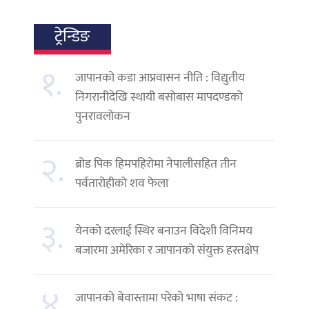
ट्रेन्डिङ
१.
जापानको कडा आप्रवासन नीति : विद्युतीय
निगरानीदेखि स्थायी बसोबास मापदण्डको
पुनरावलोकन
२.
ब्रोड पिक हिमपहिरोमा नेपालीसहित तीन
पर्वतारोहीको शव फेला
३.
येनको दरलाई स्थिर बनाउन विदेशी विनिमय
बजारमा अमेरिका र जापानको संयुक्त हस्तक्षेप
४.
जापानको बेवास्तामा परेको भाषा संकट :