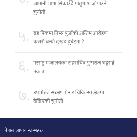
जापानी भाषा सिकाउँदै मातृभाषा जोगाउने
चुनौती
५.
ब्रड पिकमा निम्स पुर्जाको अन्तिम आरोहण
कसरी बन्यो दुःखद दुर्घटना ?
६.
परराष्ट्र मन्त्रालयका सहसचिव पुष्पराज भट्टराई
पक्राउ
७.
उपभोक्ता संरक्षण ऐन र चिकित्सा क्षेत्रमा
देखिएको चुनौती
नेपाल जापान स्तम्भहरु