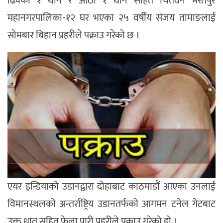
ढिक्का १ थान र औठी १ थान सहित चितवन भरतपुर
महानगरपालिका-१२ घर भएका २५ वर्षीय संजय तामाङलाई
सोमबार बिहान प्रहरीले पक्राउ गरेको छ ।
एयर इन्डियाको उडानद्वारा दोहाबाट काठमाडौं आएका उनलाई
विमानस्थलको अन्तर्राष्ट्रिय उडानतर्फको आगमन टनेल गेटबाट
उक्त धातु सहित फेला पारी प्रहरीले पक्राउ गरेको हो ।