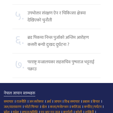
५.
उपभोक्ता संरक्षण ऐन र चिकित्सा क्षेत्रमा
देखिएको चुनौती
६.
ब्रड पिकमा निम्स पुर्जाको अन्तिम आरोहण
कसरी बन्यो दुःखद दुर्घटना ?
७.
परराष्ट्र मन्त्रालयका सहसचिव पुष्पराज भट्टराई
पक्राउ
नेपाल जापान स्तम्भहरु
।
।
।
।
।
।
।
।
समाचार
राजनीति
जन सरोकार
अर्थ
जापान
विश्व समाचार
प्रबास
बिचार
।
।
।
।
।
।
जल/वातावरण
फोटो फिचर
खेल
कला/मनोरन्जन
कलिउड
कर्पोरेट/पर्यटन
।
।
।
।
।
।
।
प्रदेश
मधेश
सूचना/प्रविधि
एन आर एन न्युज
कर्णाली
कोशी
लुम्बिनी