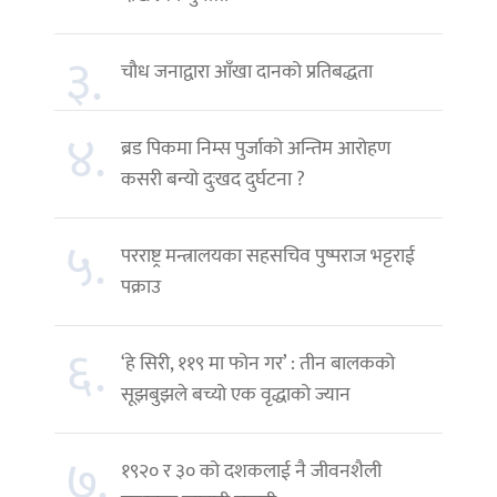
३.
चौध जनाद्वारा आँखा दानको प्रतिबद्धता
४.
ब्रड पिकमा निम्स पुर्जाको अन्तिम आरोहण
कसरी बन्यो दुःखद दुर्घटना ?
५.
परराष्ट्र मन्त्रालयका सहसचिव पुष्पराज भट्टराई
पक्राउ
६.
‘हे सिरी, ११९ मा फोन गर’ : तीन बालकको
सूझबुझले बच्यो एक वृद्धाको ज्यान
७.
१९२० र ३० को दशकलाई नै जीवनशैली