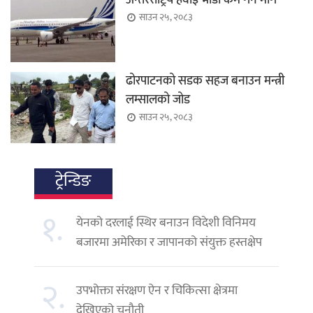
अन्तरराष्ट्रिय हवाई भाडा कम गर्न माग
साउन २५, २०८३
ढोरपाटनको सडक सहज बनाउन मन्त्री
लम्सालको जोड
साउन २५, २०८३
ट्रेन्डिङ
१.
येनको दरलाई स्थिर बनाउन विदेशी विनिमय
बजारमा अमेरिका र जापानको संयुक्त हस्तक्षेप
२.
उपभोक्ता संरक्षण ऐन र चिकित्सा क्षेत्रमा
देखिएको चुनौती