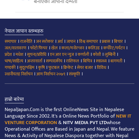
बनाएका जापानी दम्पती
नेपाल जापान स्तम्भहरु
।
।
।
।
।
।
।
।
समाचार
राजनीति
जन सरोकार
अर्थ
जापान
विश्व समाचार
प्रबास
बिचार
।
।
।
।
।
।
जल/वातावरण
फोटो फिचर
खेल
कला/मनोरन्जन
कलिउड
कर्पोरेट/पर्यटन
।
।
।
।
।
।
।
प्रदेश
मधेश
सूचना/प्रविधि
एन आर एन न्युज
कर्णाली
कोशी
लुम्बिनी
।
।
।
।
।
।
।
भाषा/साहित्य
अन्तरवार्ता
सम्पादकीय
राशिफल
बिचित्र
स्वास्थ्य
बागमती
।
।
।
।
।
।
।
गण्डकी
सुदूरपश्चिम
कृषि
फूटबल
क्रिकेट
सेयर बजार
विविध
।
।
।
स्थानीयतह निर्वाचन
आम निर्वाचन २०७९
संस्कृति
हाम्रो बारेमा
NepalJapan.Com is the first OnlineNews Site in Nepalese
Language Since 2002. It's a Online News Portfolio of
NEW IT
VENTURE CORPORATION
&
NITV MEDIA PVT LTD
whose
Operational Offices are Based in Japan and Nepal. We feature
News & Activity of Nepalese Diaspora together with Nepal