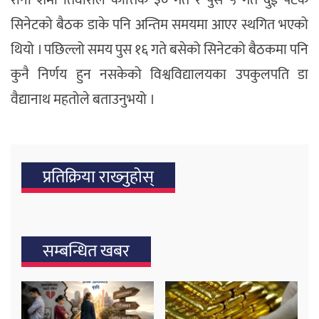
रानी शर्मा तिवारीले कात्तिक ३० गते र पुस ५ गते दुई पटक
सिनेटको बैठक डाके पनि अन्तिम समयमा आएर स्थगित भएको
थियो । पछिल्लो समय पुस १६ गते बसेको सिनेटको बैठकमा पनि
कुनै निर्णय हुन नसकेको विश्वविद्यालयका उपकुलपति डा
वैद्यानाथ महतोले बताउनुभयो ।
प्रतिक्रिया राख्‍नुहोस्
सम्बन्धित खबर