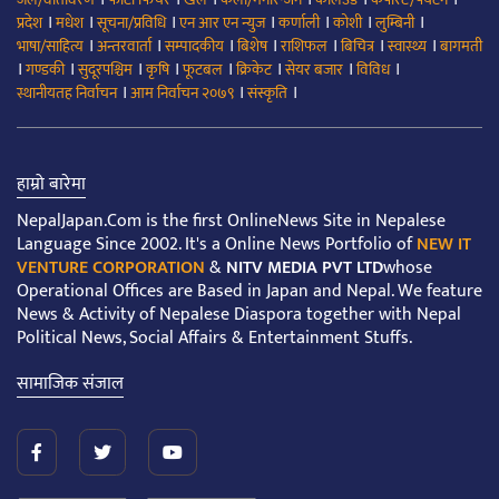
।
।
।
।
।
।
।
प्रदेश
मधेश
सूचना/प्रविधि
एन आर एन न्युज
कर्णाली
कोशी
लुम्बिनी
।
।
।
।
।
।
।
भाषा/साहित्य
अन्तरवार्ता
सम्पादकीय
बिशेष
राशिफल
बिचित्र
स्वास्थ्य
बागमती
।
।
।
।
।
।
।
।
गण्डकी
सुदूरपश्चिम
कृषि
फूटबल
क्रिकेट
सेयर बजार
विविध
।
।
।
स्थानीयतह निर्वाचन
आम निर्वाचन २०७९
संस्कृति
हाम्रो बारेमा
NepalJapan.Com is the first OnlineNews Site in Nepalese
Language Since 2002. It's a Online News Portfolio of
NEW IT
VENTURE CORPORATION
&
NITV MEDIA PVT LTD
whose
Operational Offices are Based in Japan and Nepal. We feature
News & Activity of Nepalese Diaspora together with Nepal
Political News, Social Affairs & Entertainment Stuffs.
सामाजिक संजाल