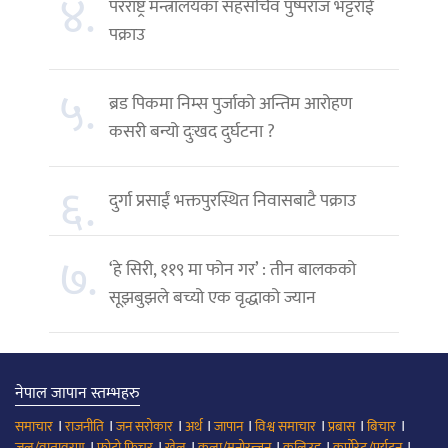
४.
परराष्ट्र मन्त्रालयका सहसचिव पुष्पराज भट्टराई
पक्राउ
५.
ब्रड पिकमा निम्स पुर्जाको अन्तिम आरोहण
कसरी बन्यो दुःखद दुर्घटना ?
६.
दुर्गा प्रसाईं भक्तपुरस्थित निवासबाटै पक्राउ
७.
‘हे सिरी, ११९ मा फोन गर’ : तीन बालकको
सूझबुझले बच्यो एक वृद्धाको ज्यान
नेपाल जापान स्तम्भहरु
।
।
।
।
।
।
।
।
समाचार
राजनीति
जन सरोकार
अर्थ
जापान
विश्व समाचार
प्रबास
बिचार
।
।
।
।
।
।
जल/वातावरण
फोटो फिचर
खेल
कला/मनोरन्जन
कलिउड
कर्पोरेट/पर्यटन