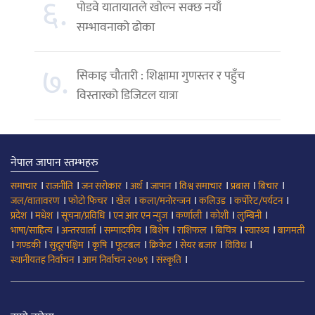
६.
पोडवे यातायातले खोल्न सक्छ नयाँ
सम्भावनाको ढोका
७.
सिकाइ चौतारी : शिक्षामा गुणस्तर र पहुँच
विस्तारको डिजिटल यात्रा
नेपाल जापान स्तम्भहरु
।
।
।
।
।
।
।
।
समाचार
राजनीति
जन सरोकार
अर्थ
जापान
विश्व समाचार
प्रबास
बिचार
।
।
।
।
।
।
जल/वातावरण
फोटो फिचर
खेल
कला/मनोरन्जन
कलिउड
कर्पोरेट/पर्यटन
।
।
।
।
।
।
।
प्रदेश
मधेश
सूचना/प्रविधि
एन आर एन न्युज
कर्णाली
कोशी
लुम्बिनी
।
।
।
।
।
।
।
भाषा/साहित्य
अन्तरवार्ता
सम्पादकीय
बिशेष
राशिफल
बिचित्र
स्वास्थ्य
बागमती
।
।
।
।
।
।
।
।
गण्डकी
सुदूरपश्चिम
कृषि
फूटबल
क्रिकेट
सेयर बजार
विविध
।
।
।
स्थानीयतह निर्वाचन
आम निर्वाचन २०७९
संस्कृति