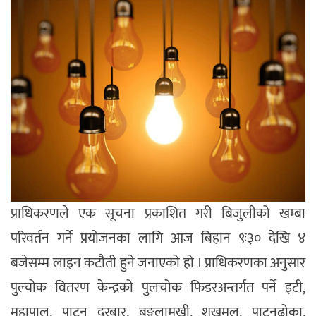
प्राधिकरणले एक सूचना प्रकाशित गरी बिजुलीको खम्बा
परिवर्तन गर्ने प्रयोजनका लागि आज बिहान ९ः३० देखि ४
बजेसम्म लाइन कटौती हुने जनाएको हो । प्राधिकरणका अनुसार
पुल्चोक वितरण केन्द्रको पुलचोक फिडरअन्तर्गत पर्ने इटी,
महापाल, पाटन दरबार, बङ्गलामुखी, शखमूल, पाटनढोका,