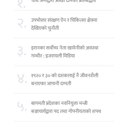
१.
चौध जनाद्वारा आँखा दानको प्रतिबद्धता
२.
उपभोक्ता संरक्षण ऐन र चिकित्सा क्षेत्रमा
देखिएको चुनौती
३.
इरानका सर्वोच्च नेता खामेनीको अवस्था
गम्भीर : इजरायली मिडिया
४.
१९२० र ३० को दशकलाई नै जीवनशैली
बनाएका जापानी दम्पती
५.
बागमती प्रदेशका नवनियुक्त मन्त्री
बज्राचार्यद्वारा पद तथा गोपनीयताको शपथ