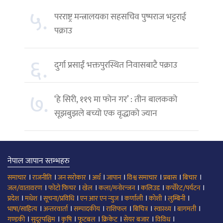
५.
परराष्ट्र मन्त्रालयका सहसचिव पुष्पराज भट्टराई
पक्राउ
६.
दुर्गा प्रसाईं भक्तपुरस्थित निवासबाटै पक्राउ
७.
‘हे सिरी, ११९ मा फोन गर’ : तीन बालकको
सूझबुझले बच्यो एक वृद्धाको ज्यान
नेपाल जापान स्तम्भहरु
।
।
।
।
।
।
।
।
समाचार
राजनीति
जन सरोकार
अर्थ
जापान
विश्व समाचार
प्रबास
बिचार
।
।
।
।
।
।
जल/वातावरण
फोटो फिचर
खेल
कला/मनोरन्जन
कलिउड
कर्पोरेट/पर्यटन
।
।
।
।
।
।
।
प्रदेश
मधेश
सूचना/प्रविधि
एन आर एन न्युज
कर्णाली
कोशी
लुम्बिनी
।
।
।
।
।
।
।
भाषा/साहित्य
अन्तरवार्ता
सम्पादकीय
राशिफल
बिचित्र
स्वास्थ्य
बागमती
।
।
।
।
।
।
।
गण्डकी
सुदूरपश्चिम
कृषि
फूटबल
क्रिकेट
सेयर बजार
विविध