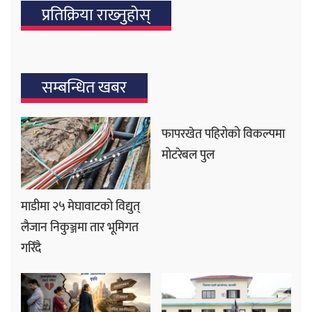
प्रतिक्रिया राख्‍नुहोस्
सम्बन्धित खबर
फापरखेत पहिरोको विकल्पमा
मोटरेबल पुल
माडीमा २५ मेघावाटको विद्युत्
लैजान निकुञ्जमा तार भूमिगत
गरिँदै