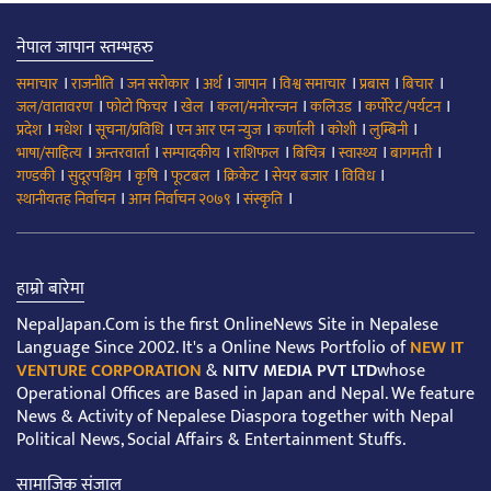
नेपाल जापान स्तम्भहरु
।
।
।
।
।
।
।
।
समाचार
राजनीति
जन सरोकार
अर्थ
जापान
विश्व समाचार
प्रबास
बिचार
।
।
।
।
।
।
जल/वातावरण
फोटो फिचर
खेल
कला/मनोरन्जन
कलिउड
कर्पोरेट/पर्यटन
।
।
।
।
।
।
।
प्रदेश
मधेश
सूचना/प्रविधि
एन आर एन न्युज
कर्णाली
कोशी
लुम्बिनी
।
।
।
।
।
।
।
भाषा/साहित्य
अन्तरवार्ता
सम्पादकीय
राशिफल
बिचित्र
स्वास्थ्य
बागमती
।
।
।
।
।
।
।
गण्डकी
सुदूरपश्चिम
कृषि
फूटबल
क्रिकेट
सेयर बजार
विविध
।
।
।
स्थानीयतह निर्वाचन
आम निर्वाचन २०७९
संस्कृति
हाम्रो बारेमा
NepalJapan.Com is the first OnlineNews Site in Nepalese
Language Since 2002. It's a Online News Portfolio of
NEW IT
VENTURE CORPORATION
&
NITV MEDIA PVT LTD
whose
Operational Offices are Based in Japan and Nepal. We feature
News & Activity of Nepalese Diaspora together with Nepal
Political News, Social Affairs & Entertainment Stuffs.
सामाजिक संजाल