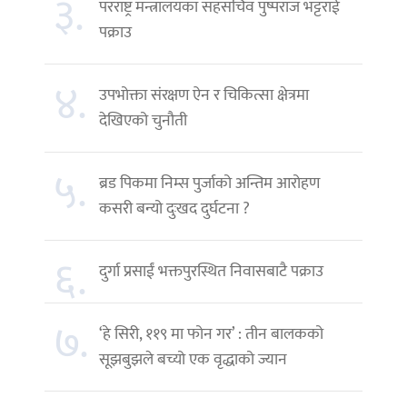
३.
परराष्ट्र मन्त्रालयका सहसचिव पुष्पराज भट्टराई
पक्राउ
४.
उपभोक्ता संरक्षण ऐन र चिकित्सा क्षेत्रमा
देखिएको चुनौती
५.
ब्रड पिकमा निम्स पुर्जाको अन्तिम आरोहण
कसरी बन्यो दुःखद दुर्घटना ?
६.
दुर्गा प्रसाईं भक्तपुरस्थित निवासबाटै पक्राउ
७.
‘हे सिरी, ११९ मा फोन गर’ : तीन बालकको
सूझबुझले बच्यो एक वृद्धाको ज्यान