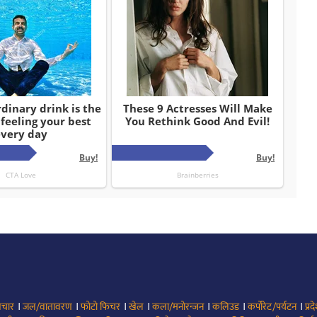
।
।
।
।
।
।
।
िचार
जल/वातावरण
फोटो फिचर
खेल
कला/मनोरन्जन
कलिउड
कर्पोरेट/पर्यटन
प्रद