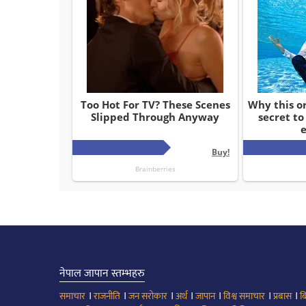
नेपाल जापान स्तम्भहरु
।
।
।
।
।
।
।
समाचार
राजनीति
जन सरोकार
अर्थ
जापान
विश्व समाचार
प्रबास
ब