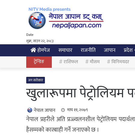
Date
शुक्र, साउन २२, २०८३
होमपेज
समाचार
राजनीति
जापान
प्रदेश
ट्रेन्डिङ
राशिफल
मौसम
विनिमयदर
जन सरोकार
खुलारूपमा पेट्रोलियम पद
नेपाल जापान
माघ ११, २०७९
नेपाल प्रहरीले अति प्रज्ज्वलनशील पेट्रोलियम पदार्थ
हैसम्मको कारबाही गर्ने जनाएको छ ।