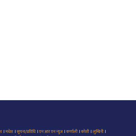
।
।
।
।
।
।
।
ेश
मधेश
सूचना/प्रविधि
एन आर एन न्युज
कर्णाली
कोशी
लुम्बिनी