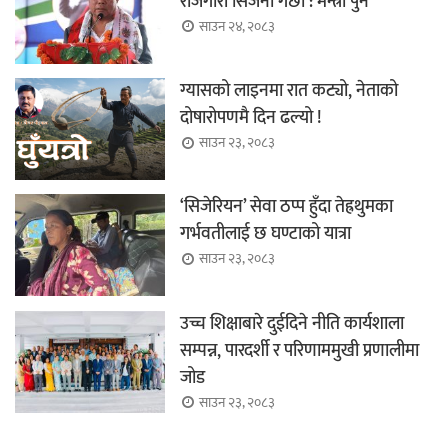
रोजगारी सिर्जना गर्छौँ : मन्त्री पुन
साउन २४, २०८३
ग्यासको लाइनमा रात कट्यो, नेताको
दोषारोपणमै दिन ढल्यो !
साउन २३, २०८३
‘सिजेरियन’ सेवा ठप्प हुँदा तेह्रथुमका
गर्भवतीलाई छ घण्टाको यात्रा
साउन २३, २०८३
उच्च शिक्षाबारे दुईदिने नीति कार्यशाला
सम्पन्न, पारदर्शी र परिणाममुखी प्रणालीमा
जोड
साउन २३, २०८३