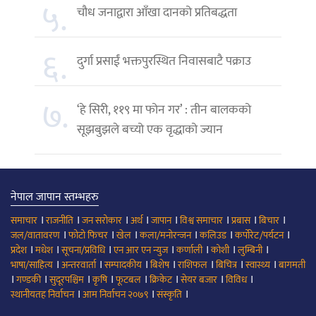
५.
चौध जनाद्वारा आँखा दानको प्रतिबद्धता
६.
दुर्गा प्रसाईं भक्तपुरस्थित निवासबाटै पक्राउ
७.
‘हे सिरी, ११९ मा फोन गर’ : तीन बालकको
सूझबुझले बच्यो एक वृद्धाको ज्यान
नेपाल जापान स्तम्भहरु
।
।
।
।
।
।
।
।
समाचार
राजनीति
जन सरोकार
अर्थ
जापान
विश्व समाचार
प्रबास
बिचार
।
।
।
।
।
।
जल/वातावरण
फोटो फिचर
खेल
कला/मनोरन्जन
कलिउड
कर्पोरेट/पर्यटन
।
।
।
।
।
।
।
प्रदेश
मधेश
सूचना/प्रविधि
एन आर एन न्युज
कर्णाली
कोशी
लुम्बिनी
।
।
।
।
।
।
।
भाषा/साहित्य
अन्तरवार्ता
सम्पादकीय
बिशेष
राशिफल
बिचित्र
स्वास्थ्य
बागमती
।
।
।
।
।
।
।
।
गण्डकी
सुदूरपश्चिम
कृषि
फूटबल
क्रिकेट
सेयर बजार
विविध
।
।
।
स्थानीयतह निर्वाचन
आम निर्वाचन २०७९
संस्कृति