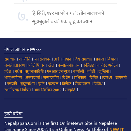
७.
‘हे सिरी, ११९ मा फोन गर’ : तीन बालकको
सूझबुझले बच्यो एक वृद्धाको ज्यान
नेपाल जापान स्तम्भहरु
।
।
।
।
।
।
।
।
समाचार
राजनीति
जन सरोकार
अर्थ
जापान
विश्व समाचार
प्रबास
बिचार
।
।
।
।
।
।
जल/वातावरण
फोटो फिचर
खेल
कला/मनोरन्जन
कलिउड
कर्पोरेट/पर्यटन
।
।
।
।
।
।
।
प्रदेश
मधेश
सूचना/प्रविधि
एन आर एन न्युज
कर्णाली
कोशी
लुम्बिनी
।
।
।
।
।
।
।
भाषा/साहित्य
अन्तरवार्ता
सम्पादकीय
बिशेष
राशिफल
बिचित्र
स्वास्थ्य
बागमती
।
।
।
।
।
।
।
।
गण्डकी
सुदूरपश्चिम
कृषि
फूटबल
क्रिकेट
सेयर बजार
विविध
।
।
।
स्थानीयतह निर्वाचन
आम निर्वाचन २०७९
संस्कृति
हाम्रो बारेमा
NepalJapan.Com is the first OnlineNews Site in Nepalese
Language Since 2002. It's a Online News Portfolio of
NEW IT