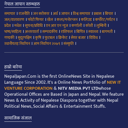
नेपाल जापान स्तम्भहरु
।
।
।
।
।
।
।
।
समाचार
राजनीति
जन सरोकार
अर्थ
जापान
विश्व समाचार
प्रबास
बिचार
।
।
।
।
।
।
जल/वातावरण
फोटो फिचर
खेल
कला/मनोरन्जन
कलिउड
कर्पोरेट/पर्यटन
।
।
।
।
।
।
।
प्रदेश
मधेश
सूचना/प्रविधि
एन आर एन न्युज
कर्णाली
कोशी
लुम्बिनी
।
।
।
।
।
।
।
भाषा/साहित्य
अन्तरवार्ता
सम्पादकीय
राशिफल
बिचित्र
स्वास्थ्य
बागमती
।
।
।
।
।
।
।
गण्डकी
सुदूरपश्चिम
कृषि
फूटबल
क्रिकेट
सेयर बजार
विविध
।
।
।
स्थानीयतह निर्वाचन
आम निर्वाचन २०७९
संस्कृति
हाम्रो बारेमा
NepalJapan.Com is the first OnlineNews Site in Nepalese
Language Since 2002. It's a Online News Portfolio of
NEW IT
VENTURE CORPORATION
&
NITV MEDIA PVT LTD
whose
Operational Offices are Based in Japan and Nepal. We feature
News & Activity of Nepalese Diaspora together with Nepal
Political News, Social Affairs & Entertainment Stuffs.
सामाजिक संजाल