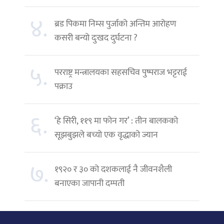
४.
ब्रड पिकमा निम्स पुर्जाको अन्तिम आरोहण
कसरी बन्यो दुःखद दुर्घटना ?
५.
परराष्ट्र मन्त्रालयका सहसचिव पुष्पराज भट्टराई
पक्राउ
६.
‘हे सिरी, ११९ मा फोन गर’ : तीन बालकको
सूझबुझले बच्यो एक वृद्धाको ज्यान
७.
१९२० र ३० को दशकलाई नै जीवनशैली
बनाएका जापानी दम्पती