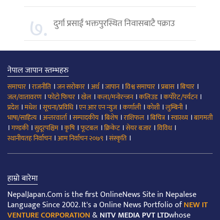
७.
दुर्गा प्रसाईं भक्तपुरस्थित निवासबाटै पक्राउ
नेपाल जापान स्तम्भहरु
।
।
।
।
।
।
।
।
समाचार
राजनीति
जन सरोकार
अर्थ
जापान
विश्व समाचार
प्रबास
बिचार
।
।
।
।
।
।
जल/वातावरण
फोटो फिचर
खेल
कला/मनोरन्जन
कलिउड
कर्पोरेट/पर्यटन
।
।
।
।
।
।
।
प्रदेश
मधेश
सूचना/प्रविधि
एन आर एन न्युज
कर्णाली
कोशी
लुम्बिनी
।
।
।
।
।
।
।
भाषा/साहित्य
अन्तरवार्ता
सम्पादकीय
बिशेष
राशिफल
बिचित्र
स्वास्थ्य
बागमती
।
।
।
।
।
।
।
।
गण्डकी
सुदूरपश्चिम
कृषि
फूटबल
क्रिकेट
सेयर बजार
विविध
।
।
।
स्थानीयतह निर्वाचन
आम निर्वाचन २०७९
संस्कृति
हाम्रो बारेमा
NepalJapan.Com is the first OnlineNews Site in Nepalese
Language Since 2002. It's a Online News Portfolio of
NEW IT
VENTURE CORPORATION
&
NITV MEDIA PVT LTD
whose