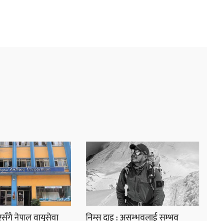
ाएसँगै नेपाल वायुसेवा
निम्स दाइ : असम्भवलाई सम्भव