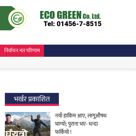
निर्वाचन मत परिणाम
भर्खर प्रकाशित
नयाँ हाकिम आए, लागूऔषध
भाग्यो; पुराना भए- धन्दा
फर्कियो !