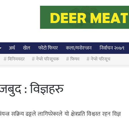
अर्थ
खेल
फोटो फिचर
कला/मनोरन्जन
निर्वाचन २०७९
विनिमयदर
नेप्से परिसूचक
फिफा
नेप्से परिसूच
जबुद : विज्ञहरु
न्त्र सक्रिय ढङ्गले लागिपरेकाले यो क्षेत्रप्रति विश्वस्त रहन विज्ञ