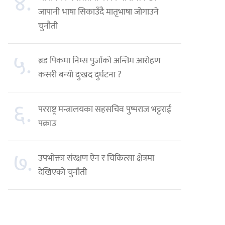
४.
जापानी भाषा सिकाउँदै मातृभाषा जोगाउने
चुनौती
५.
ब्रड पिकमा निम्स पुर्जाको अन्तिम आरोहण
कसरी बन्यो दुःखद दुर्घटना ?
६.
परराष्ट्र मन्त्रालयका सहसचिव पुष्पराज भट्टराई
पक्राउ
७.
उपभोक्ता संरक्षण ऐन र चिकित्सा क्षेत्रमा
देखिएको चुनौती