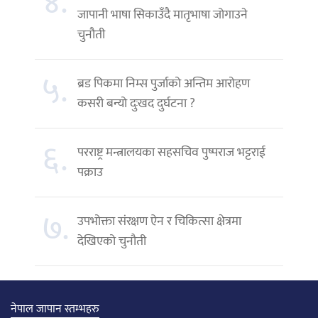
४.
जापानी भाषा सिकाउँदै मातृभाषा जोगाउने
चुनौती
५.
ब्रड पिकमा निम्स पुर्जाको अन्तिम आरोहण
कसरी बन्यो दुःखद दुर्घटना ?
६.
परराष्ट्र मन्त्रालयका सहसचिव पुष्पराज भट्टराई
पक्राउ
७.
उपभोक्ता संरक्षण ऐन र चिकित्सा क्षेत्रमा
देखिएको चुनौती
नेपाल जापान स्तम्भहरु