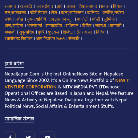
।
।
।
।
।
।
।
।
समाचार
राजनीति
जन सरोकार
अर्थ
जापान
विश्व समाचार
प्रबास
बिचार
।
।
।
।
।
।
जल/वातावरण
फोटो फिचर
खेल
कला/मनोरन्जन
कलिउड
कर्पोरेट/पर्यटन
।
।
।
।
।
।
।
प्रदेश
मधेश
सूचना/प्रविधि
एन आर एन न्युज
कर्णाली
कोशी
लुम्बिनी
।
।
।
।
।
।
।
भाषा/साहित्य
अन्तरवार्ता
सम्पादकीय
राशिफल
बिचित्र
स्वास्थ्य
बागमती
।
।
।
।
।
।
।
गण्डकी
सुदूरपश्चिम
कृषि
फूटबल
क्रिकेट
सेयर बजार
विविध
।
।
।
स्थानीयतह निर्वाचन
आम निर्वाचन २०७९
संस्कृति
हाम्रो बारेमा
NepalJapan.Com is the first OnlineNews Site in Nepalese
Language Since 2002. It's a Online News Portfolio of
NEW IT
VENTURE CORPORATION
&
NITV MEDIA PVT LTD
whose
Operational Offices are Based in Japan and Nepal. We feature
News & Activity of Nepalese Diaspora together with Nepal
Political News, Social Affairs & Entertainment Stuffs.
सामाजिक संजाल