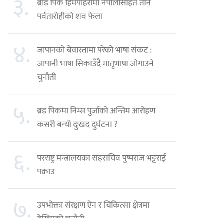
३.
ब्रोड पिक हिमपहिरोमा नेपालीसहित तीन
पर्वतारोहीको शव फेला
४.
जापानको बेवास्तामा परेको भाषा संकट :
जापानी भाषा सिकाउँदै मातृभाषा जोगाउने
चुनौती
५.
ब्रड पिकमा निम्स पुर्जाको अन्तिम आरोहण
कसरी बन्यो दुःखद दुर्घटना ?
६.
परराष्ट्र मन्त्रालयका सहसचिव पुष्पराज भट्टराई
पक्राउ
७.
उपभोक्ता संरक्षण ऐन र चिकित्सा क्षेत्रमा