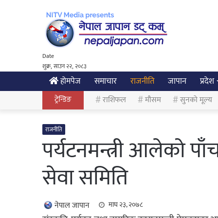
Date
शुक्र, साउन २२, २०८३
होमपेज
समाचार
राजनीति
जापान
प्रदेश
ट्रेन्डिङ
राशिफल
मौसम
सुनको मूल्य
राजनीति
पर्यटनमन्त्री आलेको प
सेवा समिति
नेपाल जापान
माघ २३, २०७८