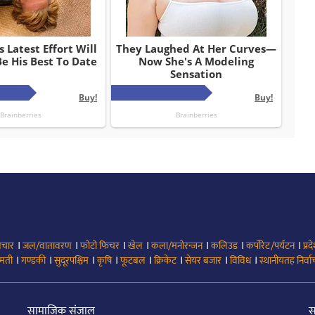
।
।
।
।
।
।
।
िचार
जल/वातावरण
फोटो फिचर
खेल
कला/मनोरन्जन
कलिउड
कर्पोरेट/पर्यटन
प्रद
।
।
।
।
।
।
।
।
मती
गण्डकी
सुदूरपश्चिम
कृषि
फूटबल
क्रिकेट
सेयर बजार
विविध
स्थानीयतह निर्व
सामाजिक संजाल
स