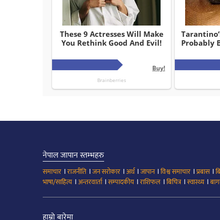
नेपाल जापान स्तम्भहरु
।
।
।
।
।
।
।
समाचार
राजनीति
जन सरोकार
अर्थ
जापान
विश्व समाचार
प्रबास
ब
।
।
।
।
।
।
भाषा/साहित्य
अन्तरवार्ता
सम्पादकीय
राशिफल
बिचित्र
स्वास्थ्य
बाग
हाम्रो बारेमा