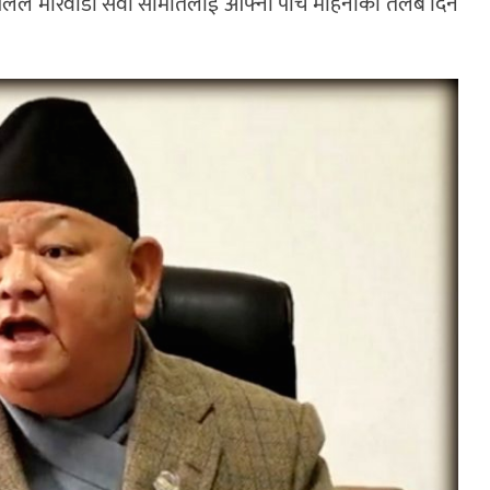
दुर आलेले मारवाडी सेवा समितिलाई आफ्नो पाँच महिनाको तलब दिने