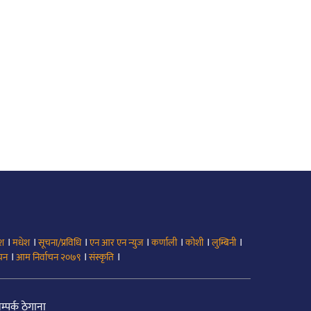
।
।
।
।
।
।
।
ेश
मधेश
सूचना/प्रविधि
एन आर एन न्युज
कर्णाली
कोशी
लुम्बिनी
।
।
।
ाचन
आम निर्वाचन २०७९
संस्कृति
म्पर्क ठेगाना