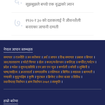
६.
सूझबुझले बच्यो एक वृद्धाको ज्यान
७.
१९२० र ३० को दशकलाई नै जीवनशैली
बनाएका जापानी दम्पती
नेपाल जापान स्तम्भहरु
।
।
।
।
।
।
।
।
समाचार
राजनीति
जन सरोकार
अर्थ
जापान
विश्व समाचार
प्रबास
बिचार
।
।
।
।
।
।
जल/वातावरण
फोटो फिचर
खेल
कला/मनोरन्जन
कलिउड
कर्पोरेट/पर्यटन
।
।
।
।
।
।
।
प्रदेश
मधेश
सूचना/प्रविधि
एन आर एन न्युज
कर्णाली
कोशी
लुम्बिनी
।
।
।
।
।
।
।
भाषा/साहित्य
अन्तरवार्ता
सम्पादकीय
राशिफल
बिचित्र
स्वास्थ्य
बागमती
।
।
।
।
।
।
।
गण्डकी
सुदूरपश्चिम
कृषि
फूटबल
क्रिकेट
सेयर बजार
विविध
।
।
।
स्थानीयतह निर्वाचन
आम निर्वाचन २०७९
संस्कृति
हाम्रो बारेमा