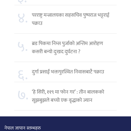
४.
परराष्ट्र मन्त्रालयका सहसचिव पुष्पराज भट्टराई
पक्राउ
५.
ब्रड पिकमा निम्स पुर्जाको अन्तिम आरोहण
कसरी बन्यो दुःखद दुर्घटना ?
६.
दुर्गा प्रसाईं भक्तपुरस्थित निवासबाटै पक्राउ
७.
‘हे सिरी, ११९ मा फोन गर’ : तीन बालकको
सूझबुझले बच्यो एक वृद्धाको ज्यान
नेपाल जापान स्तम्भहरु