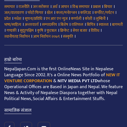
।
।
।
।
।
।
।
।
समाचार
राजनीति
जन सरोकार
अर्थ
जापान
विश्व समाचार
प्रबास
बिचार
।
।
।
।
।
।
जल/वातावरण
फोटो फिचर
खेल
कला/मनोरन्जन
कलिउड
कर्पोरेट/पर्यटन
।
।
।
।
।
।
।
प्रदेश
मधेश
सूचना/प्रविधि
एन आर एन न्युज
कर्णाली
कोशी
लुम्बिनी
।
।
।
।
।
।
।
भाषा/साहित्य
अन्तरवार्ता
सम्पादकीय
बिशेष
राशिफल
बिचित्र
स्वास्थ्य
बागमती
।
।
।
।
।
।
।
।
गण्डकी
सुदूरपश्चिम
कृषि
फूटबल
क्रिकेट
सेयर बजार
विविध
।
।
।
स्थानीयतह निर्वाचन
आम निर्वाचन २०७९
संस्कृति
हाम्रो बारेमा
NepalJapan.Com is the first OnlineNews Site in Nepalese
Language Since 2002. It's a Online News Portfolio of
NEW IT
VENTURE CORPORATION
&
NITV MEDIA PVT LTD
whose
Operational Offices are Based in Japan and Nepal. We feature
News & Activity of Nepalese Diaspora together with Nepal
Political News, Social Affairs & Entertainment Stuffs.
सामाजिक संजाल