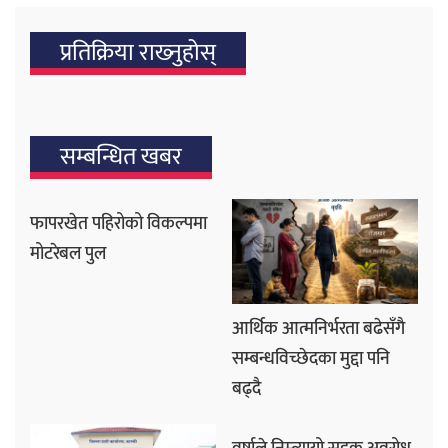
प्रतिक्रिया राख्‍नुहोस्
सम्बन्धित खबर
फापरखेत पहिरोको विकल्पमा
मोटरेबल पुल
आर्थिक आत्मनिर्भरता बढेसँगै
सम्बन्धविच्छेदका मुद्दा पनि
बढ्दै