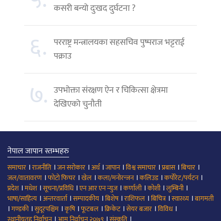
५.
कसरी बन्यो दुःखद दुर्घटना ?
६.
परराष्ट्र मन्त्रालयका सहसचिव पुष्पराज भट्टराई
पक्राउ
७.
उपभोक्ता संरक्षण ऐन र चिकित्सा क्षेत्रमा
देखिएको चुनौती
नेपाल जापान स्तम्भहरु
।
।
।
।
।
।
।
।
समाचार
राजनीति
जन सरोकार
अर्थ
जापान
विश्व समाचार
प्रबास
बिचार
।
।
।
।
।
।
जल/वातावरण
फोटो फिचर
खेल
कला/मनोरन्जन
कलिउड
कर्पोरेट/पर्यटन
।
।
।
।
।
।
।
प्रदेश
मधेश
सूचना/प्रविधि
एन आर एन न्युज
कर्णाली
कोशी
लुम्बिनी
।
।
।
।
।
।
।
भाषा/साहित्य
अन्तरवार्ता
सम्पादकीय
बिशेष
राशिफल
बिचित्र
स्वास्थ्य
बागमती
।
।
।
।
।
।
।
।
गण्डकी
सुदूरपश्चिम
कृषि
फूटबल
क्रिकेट
सेयर बजार
विविध
।
।
।
स्थानीयतह निर्वाचन
आम निर्वाचन २०७९
संस्कृति