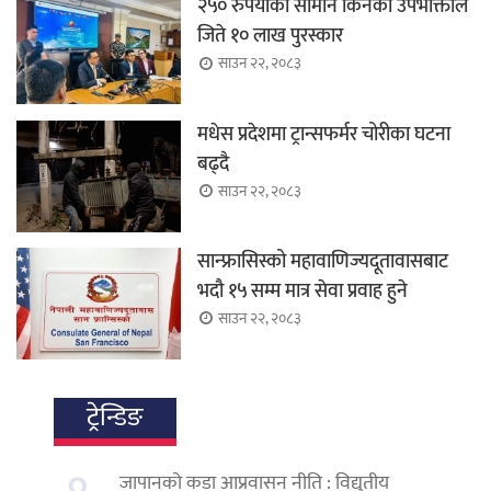
२५० रुपैयाँको सामान किनेका उपभोक्ताले
जिते १० लाख पुरस्कार
साउन २२, २०८३
मधेस प्रदेशमा ट्रान्सफर्मर चोरीका घटना
बढ्दै
साउन २२, २०८३
सान्फ्रासिस्को महावाणिज्यदूतावासबाट
भदौ १५ सम्म मात्र सेवा प्रवाह हुने
साउन २२, २०८३
ट्रेन्डिङ
जापानको कडा आप्रवासन नीति : विद्युतीय