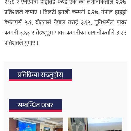
२.५६ र एनएमबी हाइब्रिड फण्ड एक का लगानीकर्ताले २.२७
प्रतिशतले कमाए । विलर्टी इनर्जी कम्पनी ६.२७, नेपाल हाइड्रो
डेभलपर्स ५.१, बोटलर्स नेपाल तराई ३.९५, युनिभर्सल पावर
कम्पनी ३.६३ र तेह्रथ्ुम पावर कम्पनीका लगानीकर्ताले ३.२५
प्रतिशतले गुमाए ।
प्रतिक्रिया राख्‍नुहोस्
सम्बन्धित खबर