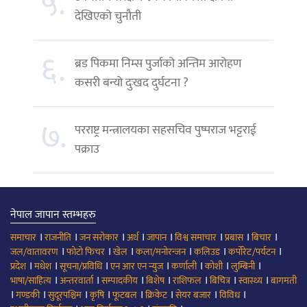
५.
देखिएको चुनौती
६.
ब्रड पिकमा निम्स पुर्जाको अन्तिम आरोहण
कसरी बन्यो दुःखद दुर्घटना ?
७.
परराष्ट्र मन्त्रालयका सहसचिव पुष्पराज भट्टराई
पक्राउ
नेपाल जापान स्तम्भहरु
।
।
।
।
।
।
।
।
समाचार
राजनीति
जन सरोकार
अर्थ
जापान
विश्व समाचार
प्रबास
बिचार
।
।
।
।
।
।
जल/वातावरण
फोटो फिचर
खेल
कला/मनोरन्जन
कलिउड
कर्पोरेट/पर्यटन
।
।
।
।
।
।
।
प्रदेश
मधेश
सूचना/प्रविधि
एन आर एन न्युज
कर्णाली
कोशी
लुम्बिनी
।
।
।
।
।
।
।
भाषा/साहित्य
अन्तरवार्ता
सम्पादकीय
बिशेष
राशिफल
बिचित्र
स्वास्थ्य
बागमती
।
।
।
।
।
।
।
।
गण्डकी
सुदूरपश्चिम
कृषि
फूटबल
क्रिकेट
सेयर बजार
विविध