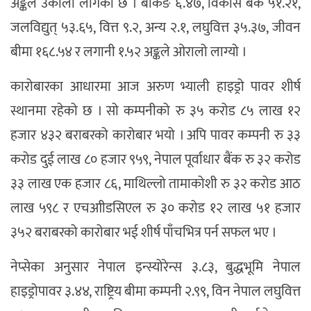
अङ्कले उकालो लागेको छ । बैंकिङ ६.४७, विकास बैंक ५१.२१,
जलविद्युत् ५३.६५, वित्त ९.२, अन्य २.१, लघुवित्त ३५.३७, जीवन
बीमा १६८.५४ र लगानी १.५२ अङ्कले ओरालो लाग्यो ।
कारोबारका आधारमा आज अरुण भ्याली हाइड्रो पावर शीर्ष
स्थानमा रहेको छ । सो कम्पनीको रु ३५ करोड ८५ लाख १२
हजार ४३२ बराबरको कारोबार भयो । अपि पावर कम्पनी रु ३३
करोड दुई लाख ८० हजार ९५९, नेपाल पूर्वाधार बैंक रु ३२ करोड
३३ लाख एक हजार ८६, माथिल्लो तामाकोशी रु ३२ करोड आठ
लाख ५९८ र एचआीडसिएल रु ३० करोड १२ लाख ५१ हजार
३५२ बराबरको कारोबार भई शीर्ष पाँचभित्र पर्न सफल भए ।
नेप्सेका अनुसार नेपाल इन्स्योरेन्स ३.८३, बुद्धभूमि नेपाल
हाइड्रोपावर ३.४४, राष्ट्रिय बीमा कम्पनी २.९९, विन नेपाल लघुवित्त