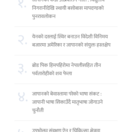
१.
जापानको कडा आप्रवासन नीति : विद्युतीय
निगरानीदेखि स्थायी बसोबास मापदण्डको
पुनरावलोकन
२.
येनको दरलाई स्थिर बनाउन विदेशी विनिमय
बजारमा अमेरिका र जापानको संयुक्त हस्तक्षेप
३.
ब्रोड पिक हिमपहिरोमा नेपालीसहित तीन
पर्वतारोहीको शव फेला
४.
जापानको बेवास्तामा परेको भाषा संकट :
जापानी भाषा सिकाउँदै मातृभाषा जोगाउने
चुनौती
उपभोक्ता संरक्षण ऐन र चिकित्सा क्षेत्रमा