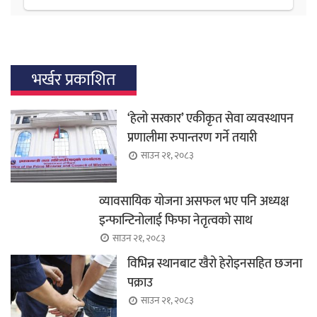
भर्खर प्रकाशित
‘हेलो सरकार’ एकीकृत सेवा व्यवस्थापन
प्रणालीमा रुपान्तरण गर्ने तयारी
साउन २१, २०८३
व्यावसायिक योजना असफल भए पनि अध्यक्ष
इन्फान्टिनोलाई फिफा नेतृत्वको साथ
साउन २१, २०८३
विभिन्न स्थानबाट खैरो हेरोइनसहित छजना
पक्राउ
साउन २१, २०८३