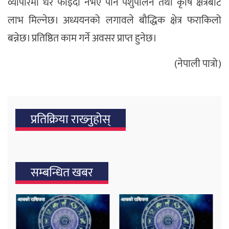
व्यापारमा धेरै फाइदा नभए पनि पशुपालन तथा कृषि क्षेत्रबाट
लाभ मिल्नेछ। अध्ययनको लगावले बौद्धिक क्षेत्र फराकिलो
बन्नेछ। प्रतिष्ठित काम गर्ने अवसर प्राप्त हुनेछ।
(नेपाली पात्रो)
प्रतिक्रिया राख्‍नुहोस्
सम्बन्धित खबर