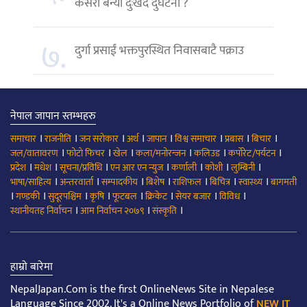
कसरी बन्यो दुःखद दुर्घटना ?
७.
दुर्गा प्रसाईं भक्तपुरस्थित निवासबाटै पक्राउ
नेपाल जापान स्तम्भहरु
।
।
।
।
।
।
।
।
समाचार
राजनीति
जन सरोकार
अर्थ
जापान
विश्व समाचार
प्रबास
बिचार
।
।
।
।
।
।
जल/वातावरण
फोटो फिचर
खेल
कला/मनोरन्जन
कलिउड
कर्पोरेट/पर्यटन
।
।
।
।
।
।
।
प्रदेश
मधेश
सूचना/प्रविधि
एन आर एन न्युज
कर्णाली
कोशी
लुम्बिनी
।
।
।
।
।
।
।
भाषा/साहित्य
अन्तरवार्ता
सम्पादकीय
बिशेष
राशिफल
बिचित्र
स्वास्थ्य
बागमती
।
।
।
।
।
।
।
।
गण्डकी
सुदूरपश्चिम
कृषि
फूटबल
क्रिकेट
सेयर बजार
विविध
।
।
।
स्थानीयतह निर्वाचन
आम निर्वाचन २०७९
संस्कृति
हाम्रो बारेमा
NepalJapan.Com is the first OnlineNews Site in Nepalese
Language Since 2002. It's a Online News Portfolio of
NEW IT