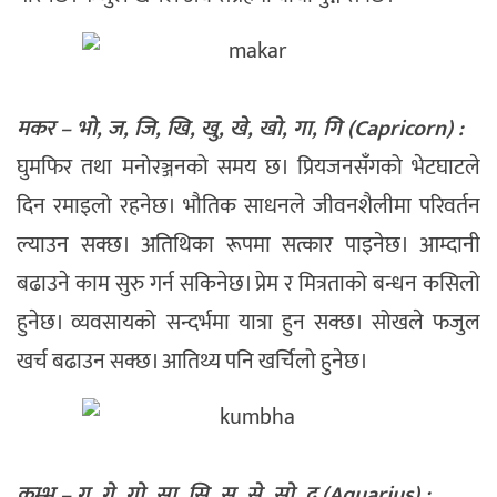
मकर – भो, ज, जि, खि, खु, खे, खो, गा, गि (Capricorn) :
घुमफिर तथा मनोरञ्जनको समय छ। प्रियजनसँगको भेटघाटले
दिन रमाइलो रहनेछ। भौतिक साधनले जीवनशैलीमा परिवर्तन
ल्याउन सक्छ। अतिथिका रूपमा सत्कार पाइनेछ। आम्दानी
बढाउने काम सुरु गर्न सकिनेछ। प्रेम र मित्रताको बन्धन कसिलो
हुनेछ। व्यवसायको सन्दर्भमा यात्रा हुन सक्छ। सोखले फजुल
खर्च बढाउन सक्छ। आतिथ्य पनि खर्चिलो हुनेछ।
कुम्भ – गु, गे, गो, सा, सि, सु, से, सो, द (Aquarius) :