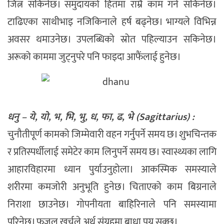
जित्न सकिनेछ। समुदायको हितमा राम्रै काम गर्न सकिनेछ।
टाढिएका साथीभाइ नजिकिनाले हर्ष बढ्नेछ। भाग्यले विभिन्न
अवसर थमाउनेछ। उपलब्धिको स्रोत पहिल्याउन सकिनेछ।
अरूको काममा जुट्नुपरे पनि फाइदा आफैंलाई हुनेछ।
धनु – ये, यो, भ, भि, भु, ध, फा, ढ, भे (Sagittarius) :
चुनौतीपूर्ण कामको जिम्मेवारी वहन गर्नुपर्ने समय छ। शुभचिन्तक
र प्रतिस्पर्धीलाई समेटेर काम लिनुपर्ने समय छ। स्वास्थ्यका लागि
आहारविहारमा ध्यान पुर्याउनुहोला। आकस्मिक समस्याले
शरीरमा कमजोरी अनुभूति हुनेछ। चिताएको काम बिग्रनाले
निराशा छाउनेछ। गोपनीयता बाहिरिनाले पनि समस्यामा
परिनेछ। फजुल खर्चले अर्थ संग्रहमा बाधा पुग्न सक्छ।