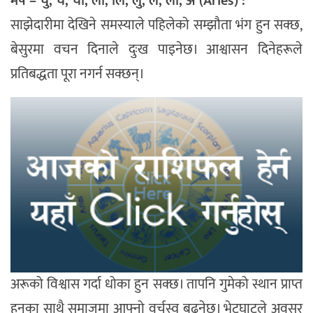
मेष – चु, चे, चो, ला, लि, लु, ले, लो, अ (Aries) :
साझेदारीमा देखिने समस्याले पहिलेको सम्झौता भंग हुन सक्छ,
बेसुरमा वचन दिनाले दुःख पाइनेछ। आश्वासन दिनेहरूले
प्रतिबद्धता पूरा नगर्न सक्छन्।
अरूको विश्वास गर्दा धोका हुन सक्छ। तापनि गुमेको स्थान प्राप्त
हुनुका साथै समाजमा आफ्नो वर्चस्व बढ्नेछ। भेटघाटले अवसर