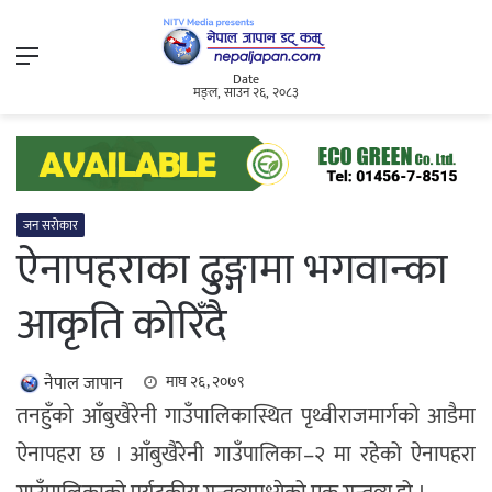
Menu
Date
मङ्ल, साउन २६, २०८३
जन सरोकार
ऐनापहराका ढुङ्गामा भगवान्का
आकृति कोरिँदै
नेपाल जापान
माघ २६, २०७९
तनहुँको आँबुखैरेनी गाउँपालिकास्थित पृथ्वीराजमार्गको आडैमा
ऐनापहरा छ । आँबुखैरेनी गाउँपालिका–२ मा रहेको ऐनापहरा