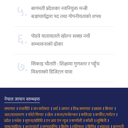
५.
बागमती प्रदेशका नवनियुक्त मन्त्री
बज्राचार्यद्वारा पद तथा गोपनीयताको शपथ
६.
पोडवे यातायातले खोल्न सक्छ नयाँ
सम्भावनाको ढोका
७.
सिकाइ चौतारी : शिक्षामा गुणस्तर र पहुँच
विस्तारको डिजिटल यात्रा
नेपाल जापान स्तम्भहरु
।
।
।
।
।
।
।
।
समाचार
राजनीति
जन सरोकार
अर्थ
जापान
विश्व समाचार
प्रबास
बिचार
।
।
।
।
।
।
जल/वातावरण
फोटो फिचर
खेल
कला/मनोरन्जन
कलिउड
कर्पोरेट/पर्यटन
।
।
।
।
।
।
।
प्रदेश
मधेश
सूचना/प्रविधि
एन आर एन न्युज
कर्णाली
कोशी
लुम्बिनी
।
।
।
।
।
।
।
भाषा/साहित्य
अन्तरवार्ता
सम्पादकीय
बिशेष
राशिफल
बिचित्र
स्वास्थ्य
बागमती