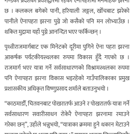
गण्डकी प्रदेशको प्रवेशद्वारमा रहेको ऐनापहरामा मनमोहक झरना
छ । कलकल बगेको पानी, हरियाली जङ्गल, खोँचबाट झरेको
पानीले ऐनापहरा झरना पुग्ने जो कसैको पनि मन लोभ्याउँछ ।
थकित मुद्रामा यहाँ पुग्ने आनन्दित भएर फर्किन्छन् ।
पृथ्वीराजमार्गबाट एक मिनेटको दूरीमा पुगिने ऐना पहरा झरना
आकर्षक पर्यटकीयस्थलका रुपमा विकास हुँदै गएको छ ।
राजमार्ग भएर यात्रा गर्ने सर्वसाधारणको विश्रामस्थलका रुपमा
पनि ऐनापहरा झरना विकास भइरहेको गाउँपालिकाका प्रमुख
प्रशासकीय अधिकृत विष्णुप्रसाद शर्माले बताउनुभयो ।
“काठमाडौँ, चितवनबाट पोखरातर्फ आउने र पोखरातर्फ यात्रा गर्ने
सर्वसाधारण सवारीसाधन रोकेरै ऐनापहरा झरनामा रमाउने
गरेका छन्”, उहाँले भन्नुभयो, “यात्राका क्रममा हुने थकान मेटाउने