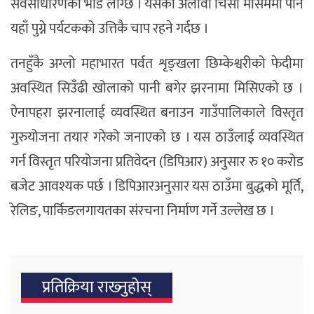
सर्वसाधारणको भीड लाग्छ । यसका अलावा चिसो मौसममा पनि
यहाँ पुग्ने पर्यटकको उत्तिकै चाप रहने गर्दछ ।
तनहुँकै अग्लो महाभारत पर्वत शृङ्खला छिम्केश्वरीको फेदीमा
अवस्थित सिउँढी खोलाको पानी बगेर झरनामा मिसिएको छ ।
ऐनापहरा झरनालाई व्यवस्थित बनाउन गाउँपालिकाले विस्तृत
गुरुयोजना तयार गरेको जनाएको छ । यस ठाउँलाई व्यवस्थित
गर्न विस्तृत परियोजना प्रतिवेदन (डिपिआर) अनुसार रु १० करोड
बजेट आवश्यक पर्छ । डिपिआरअनुसार यस ठाउँमा बुद्धको मूर्ति,
रेलिङ, पार्किङलगायतका संरचना निर्माण गर्ने उल्लेख छ ।
प्रतिक्रिया राख्‍नुहोस्