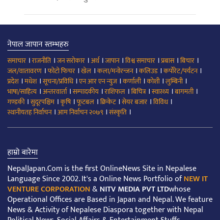
नेपाल जापान स्तम्भहरु
।
।
।
।
।
।
।
।
समाचार
राजनीति
जन सरोकार
अर्थ
जापान
विश्व समाचार
प्रबास
बिचार
।
।
।
।
।
।
जल/वातावरण
फोटो फिचर
खेल
कला/मनोरन्जन
कलिउड
कर्पोरेट/पर्यटन
।
।
।
।
।
।
।
प्रदेश
मधेश
सूचना/प्रविधि
एन आर एन न्युज
कर्णाली
कोशी
लुम्बिनी
।
।
।
।
।
।
।
भाषा/साहित्य
अन्तरवार्ता
सम्पादकीय
राशिफल
बिचित्र
स्वास्थ्य
बागमती
।
।
।
।
।
।
।
गण्डकी
सुदूरपश्चिम
कृषि
फूटबल
क्रिकेट
सेयर बजार
विविध
।
।
।
स्थानीयतह निर्वाचन
आम निर्वाचन २०७९
संस्कृति
हाम्रो बारेमा
NepalJapan.Com is the first OnlineNews Site in Nepalese
Language Since 2002. It's a Online News Portfolio of
NEW IT
VENTURE CORPORATION
&
NITV MEDIA PVT LTD
whose
Operational Offices are Based in Japan and Nepal. We feature
News & Activity of Nepalese Diaspora together with Nepal