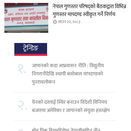
नेपाल गुणस्तर परिषद्को बैठकद्वारा विभिन्न
गुणस्तर मापदण्ड स्वीकृत गर्ने निर्णय
साउन २२, २०८३
ट्रेन्डिङ
१.
जापानको कडा आप्रवासन नीति : विद्युतीय
निगरानीदेखि स्थायी बसोबास मापदण्डको
पुनरावलोकन
२.
येनको दरलाई स्थिर बनाउन विदेशी विनिमय
बजारमा अमेरिका र जापानको संयुक्त हस्तक्षेप
ब्रोड पिक हिमपहिरोमा नेपालीसहित तीन