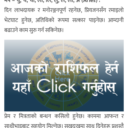
मेष – चु, चे, चो, ला, लि, लु, ले, लो, अ (Aries) :
दिन लाभदायक र मनोरञ्जनपूर्ण रहनेछ, प्रियजनसँग रमाइलो
भेटघाट हुनेछ, अतिथिको रूपमा सत्कार पाइनेछ। आम्दानी
बढाउने काम सुरु गर्न सकिनेछ।
प्रेम र मित्रताको बन्धन कसिलो हुनेछ। काममा आफन्त र
साथीभाइबाट सहयोग मिल्नेछ। सुखदुःखमा साथ दिनेहरू प्रशस्तै