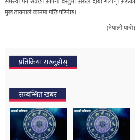
समस्या पर्न सक्छ। आफ्नो वस्तुमा अरूले दाबी गर्लान्। अरूको
मुख ताक्नाले काममा पछि परिनेछ।
(नेपाली पात्रो)
प्रतिक्रिया राख्‍नुहोस्
सम्बन्धित खबर