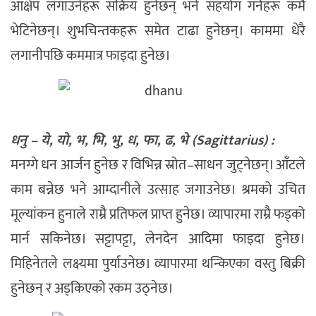
आक्षेप लगाउनेहरू सक्रिय हुनेछन् भने सहयोग गर्नेहरू कमै
भेटिनेछन्। शुभचिन्तकहरू समेत टाढा हुनेछन्। काममा धेरै
लगानीपछि कममात्र फाइदा हुनेछ।
धनु – ये, यो, भ, भि, भु, ध, फा, ढ, भे (Sagittarius) :
मनग्गे धन आर्जन हुनेछ र विभिन्न स्रोत–साधन जुट्नेछन्। आँटले
काम बन्नेछ भने आम्दानीले उत्साह जगाउनेछ। श्रमको उचित
मूल्यांकन हुनाले राम्रै प्रतिफल प्राप्त हुनेछ। व्यापारमा राम्रै फड्को
मार्न सकिनेछ। सट्टापट्टा, लेनदेन आदिमा फाइदा हुनेछ।
मिहिनेतले लक्ष्यमा पुर्याउनेछ। व्यापारमा थन्किएका वस्तु बिक्री
हुनेछन् र अड्किएको रकम उठ्नेछ।