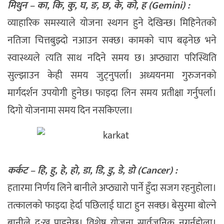
मिथुन – का, कि, कु, घ, ङ, छ, के, को, ह (Gemini) :
व्याहारिक समस्याले याेजना स्थगन हुने देखिन्छ। मिहिनेतकाे
नतिजा चित्तबुझ्दाे नआउन सक्छ। कामकाे चाप बढ्नेछ भने
स्वास्थ्यले त्यति साथ नदिने समय छ। अप्ठ्यारा परिस्थिति
सुल्झाउन केही समय जुट्नुपर्ला। अध्ययनमा गुरुजनको
मार्गदर्शन उपयोगी हुनेछ। फाइदा लिन समय प्रतीक्षा गर्नुपर्ला।
दिगो योजनामा समय दिन नसकिएला।
कर्कट – हि, हु, हे, हो, डा, डि, डु, डे, डो (Cancer) :
हतारमा निर्णय लिने बानीले अप्ठ्यारो पार्ने हुँदा सजग रहनुहोला।
तत्कालको फाइदा हेर्दा पछिलाई घाटा हुन सक्छ। बेसुरमा बोल्ने
बानीले दु:ख पाइनेछ। विशेष योजना सार्वजनिक नगर्नुहोला।