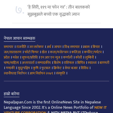
७.
‘हे सिरी, ११९ मा फोन गर’ : तीन बालकको
सूझबुझले बच्यो एक वृद्धाको ज्यान
नेपाल जापान स्तम्भहरु
।
।
।
।
।
।
।
।
समाचार
राजनीति
जन सरोकार
अर्थ
जापान
विश्व समाचार
प्रबास
बिचार
।
।
।
।
।
।
जल/वातावरण
फोटो फिचर
खेल
कला/मनोरन्जन
कलिउड
कर्पोरेट/पर्यटन
।
।
।
।
।
।
।
प्रदेश
मधेश
सूचना/प्रविधि
एन आर एन न्युज
कर्णाली
कोशी
लुम्बिनी
।
।
।
।
।
।
।
भाषा/साहित्य
अन्तरवार्ता
सम्पादकीय
बिशेष
राशिफल
बिचित्र
स्वास्थ्य
बागमती
।
।
।
।
।
।
।
।
गण्डकी
सुदूरपश्चिम
कृषि
फूटबल
क्रिकेट
सेयर बजार
विविध
।
।
।
स्थानीयतह निर्वाचन
आम निर्वाचन २०७९
संस्कृति
हाम्रो बारेमा
NepalJapan.Com is the first OnlineNews Site in Nepalese
Language Since 2002. It's a Online News Portfolio of
NEW IT
VENTURE CORPORATION
&
NITV MEDIA PVT LTD
whose