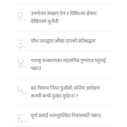
२.
उपभोक्ता संरक्षण ऐन र चिकित्सा क्षेत्रमा
देखिएको चुनौती
३.
चौध जनाद्वारा आँखा दानको प्रतिबद्धता
४.
परराष्ट्र मन्त्रालयका सहसचिव पुष्पराज भट्टराई
पक्राउ
५.
ब्रड पिकमा निम्स पुर्जाको अन्तिम आरोहण
कसरी बन्यो दुःखद दुर्घटना ?
६.
दुर्गा प्रसाईं भक्तपुरस्थित निवासबाटै पक्राउ