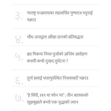
३.
परराष्ट्र मन्त्रालयका सहसचिव पुष्पराज भट्टराई
पक्राउ
४.
चौध जनाद्वारा आँखा दानको प्रतिबद्धता
५.
ब्रड पिकमा निम्स पुर्जाको अन्तिम आरोहण
कसरी बन्यो दुःखद दुर्घटना ?
६.
दुर्गा प्रसाईं भक्तपुरस्थित निवासबाटै पक्राउ
७.
‘हे सिरी, ११९ मा फोन गर’ : तीन बालकको
सूझबुझले बच्यो एक वृद्धाको ज्यान