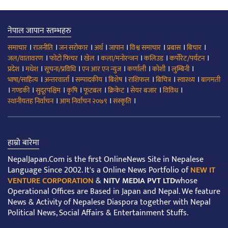
नेपाल जापान स्तम्भहरु
।
।
।
।
।
।
।
।
समाचार
राजनीति
जन सरोकार
अर्थ
जापान
विश्व समाचार
प्रबास
बिचार
।
।
।
।
।
।
जल/वातावरण
फोटो फिचर
खेल
कला/मनोरन्जन
कलिउड
कर्पोरेट/पर्यटन
।
।
।
।
।
।
।
प्रदेश
मधेश
सूचना/प्रविधि
एन आर एन न्युज
कर्णाली
कोशी
लुम्बिनी
।
।
।
।
।
।
।
भाषा/साहित्य
अन्तरवार्ता
सम्पादकीय
बिशेष
राशिफल
बिचित्र
स्वास्थ्य
बागमती
।
।
।
।
।
।
।
।
गण्डकी
सुदूरपश्चिम
कृषि
फूटबल
क्रिकेट
सेयर बजार
विविध
।
।
।
स्थानीयतह निर्वाचन
आम निर्वाचन २०७९
संस्कृति
हाम्रो बारेमा
NepalJapan.Com is the first OnlineNews Site in Nepalese
Language Since 2002. It's a Online News Portfolio of
NEW IT
VENTURE CORPORATION
&
NITV MEDIA PVT LTD
whose
Operational Offices are Based in Japan and Nepal. We feature
News & Activity of Nepalese Diaspora together with Nepal
Political News, Social Affairs & Entertainment Stuffs.