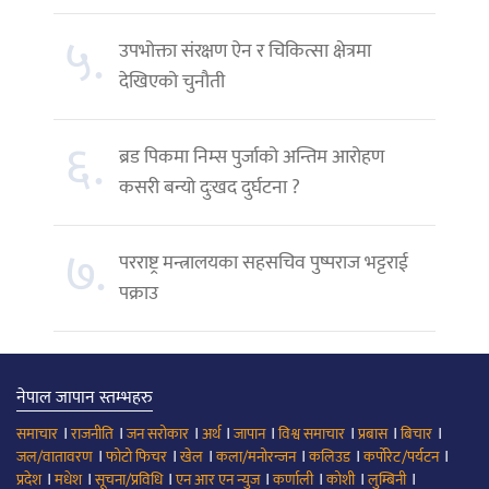
५.
उपभोक्ता संरक्षण ऐन र चिकित्सा क्षेत्रमा
देखिएको चुनौती
६.
ब्रड पिकमा निम्स पुर्जाको अन्तिम आरोहण
कसरी बन्यो दुःखद दुर्घटना ?
७.
परराष्ट्र मन्त्रालयका सहसचिव पुष्पराज भट्टराई
पक्राउ
नेपाल जापान स्तम्भहरु
।
।
।
।
।
।
।
।
समाचार
राजनीति
जन सरोकार
अर्थ
जापान
विश्व समाचार
प्रबास
बिचार
।
।
।
।
।
।
जल/वातावरण
फोटो फिचर
खेल
कला/मनोरन्जन
कलिउड
कर्पोरेट/पर्यटन
।
।
।
।
।
।
।
प्रदेश
मधेश
सूचना/प्रविधि
एन आर एन न्युज
कर्णाली
कोशी
लुम्बिनी