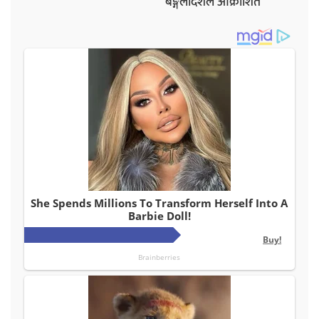
बङ्गलादेशले आक्रोशित