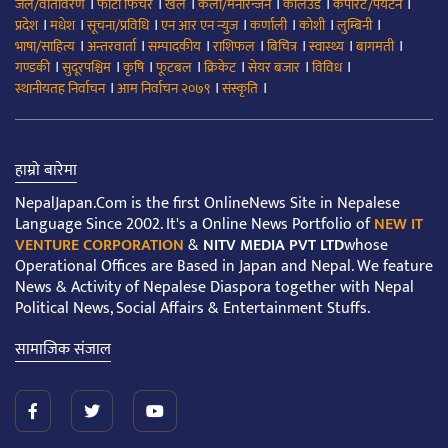
।
।
।
।
।
।
जल/वातावरण
फोटो फिचर
खेल
कला/मनोरन्जन
कलिउड
कर्पोरेट/पर्यटन
।
।
।
।
।
।
।
प्रदेश
मधेश
सूचना/प्रविधि
एन आर एन न्युज
कर्णाली
कोशी
लुम्बिनी
।
।
।
।
।
।
।
भाषा/साहित्य
अन्तरवार्ता
सम्पादकीय
राशिफल
बिचित्र
स्वास्थ्य
बागमती
।
।
।
।
।
।
।
गण्डकी
सुदूरपश्चिम
कृषि
फूटबल
क्रिकेट
सेयर बजार
विविध
।
।
।
स्थानीयतह निर्वाचन
आम निर्वाचन २०७९
संस्कृति
हाम्रो बारेमा
NepalJapan.Com is the first OnlineNews Site in Nepalese
Language Since 2002. It's a Online News Portfolio of
NEW IT
VENTURE CORPORATION
&
NITV MEDIA PVT LTD
whose
Operational Offices are Based in Japan and Nepal. We feature
News & Activity of Nepalese Diaspora together with Nepal
Political News, Social Affairs & Entertainment Stuffs.
सामाजिक संजाल