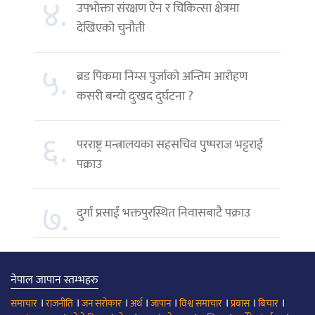
४.
उपभोक्ता संरक्षण ऐन र चिकित्सा क्षेत्रमा
देखिएको चुनौती
५.
ब्रड पिकमा निम्स पुर्जाको अन्तिम आरोहण
कसरी बन्यो दुःखद दुर्घटना ?
६.
परराष्ट्र मन्त्रालयका सहसचिव पुष्पराज भट्टराई
पक्राउ
७.
दुर्गा प्रसाईं भक्तपुरस्थित निवासबाटै पक्राउ
नेपाल जापान स्तम्भहरु
।
।
।
।
।
।
।
।
समाचार
राजनीति
जन सरोकार
अर्थ
जापान
विश्व समाचार
प्रबास
बिचार