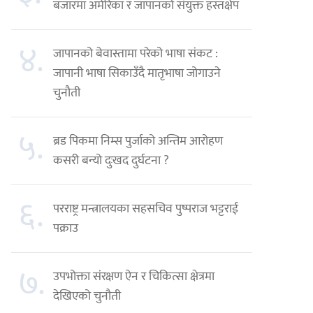
बजारमा अमेरिका र जापानको संयुक्त हस्तक्षेप
४.
जापानको बेवास्तामा परेको भाषा संकट :
जापानी भाषा सिकाउँदै मातृभाषा जोगाउने
चुनौती
५.
ब्रड पिकमा निम्स पुर्जाको अन्तिम आरोहण
कसरी बन्यो दुःखद दुर्घटना ?
६.
परराष्ट्र मन्त्रालयका सहसचिव पुष्पराज भट्टराई
पक्राउ
७.
उपभोक्ता संरक्षण ऐन र चिकित्सा क्षेत्रमा
देखिएको चुनौती