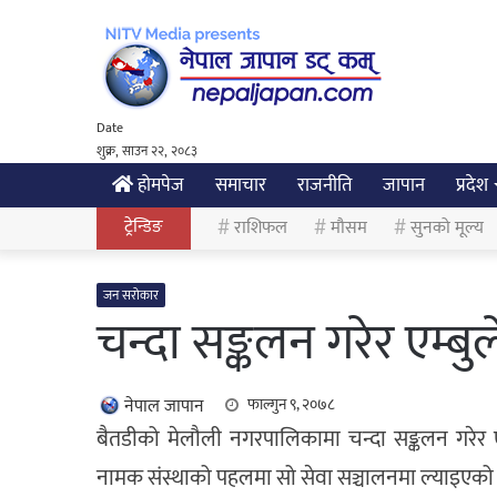
Date
शुक्र, साउन २२, २०८३
होमपेज
समाचार
राजनीति
जापान
प्रदेश
ट्रेन्डिङ
राशिफल
मौसम
सुनको मूल्य
जन सरोकार
चन्दा सङ्कलन गरेर एम्बु
नेपाल जापान
फाल्गुन ९, २०७८
बैतडीको मेलौली नगरपालिकामा चन्दा सङ्कलन गरेर ए
नामक संस्थाको पहलमा सो सेवा सञ्चालनमा ल्याइएको 