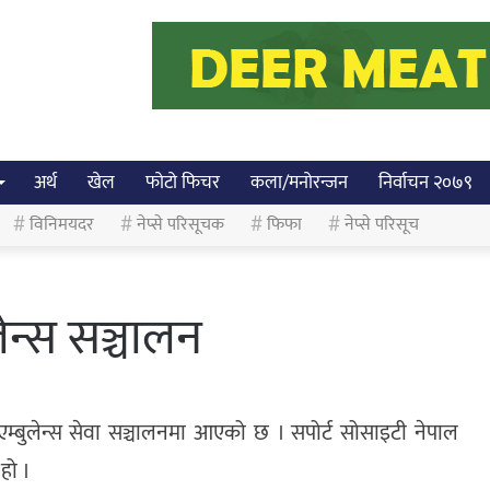
अर्थ
खेल
फोटो फिचर
कला/मनोरन्जन
निर्वाचन २०७९
विनिमयदर
नेप्से परिसूचक
फिफा
नेप्से परिसूच
लेन्स सञ्चालन
म्बुलेन्स सेवा सञ्चालनमा आएको छ । सपोर्ट सोसाइटी नेपाल
हो ।