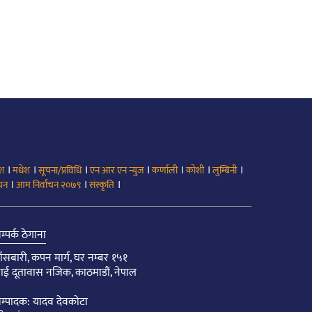
।
।
।
।
।
।
।
ेश
मधेश
सूचना/प्रविधि
एन आर एन न्युज
कर्णाली
कोशी
लुम्बिनी
।
।
।
ाचन
आम निर्वाचन २०७९
संस्कृति
म्पर्क ठेगाना
ाँसबारी, कपन मार्ग, घर नम्बर १५१
ाई दूतावास नजिक, काठमाडौं, नेपाल
म्पादक: यादव देवकोटा