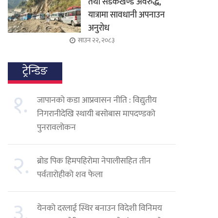
तथा सडकखण्ड अवरुद्ध,
यात्रामा सावधानी अपनाउन
अनुरोध
साउन २२, २०८३
ट्रेन्डिङ
१.
जापानको कडा आप्रवासन नीति : विद्युतीय
निगरानीदेखि स्थायी बसोबास मापदण्डको
पुनरावलोकन
२.
ब्रोड पिक हिमपहिरोमा नेपालीसहित तीन
पर्वतारोहीको शव फेला
३.
येनको दरलाई स्थिर बनाउन विदेशी विनिमय