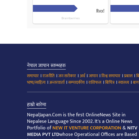
नेपाल जापान स्तम्भहरु
।
।
।
।
।
।
।
समाचार
राजनीति
जन सरोकार
अर्थ
जापान
विश्व समाचार
प्रबास
ब
।
।
।
।
।
।
भाषा/साहित्य
अन्तरवार्ता
सम्पादकीय
राशिफल
बिचित्र
स्वास्थ्य
बाग
हाम्रो बारेमा
NepalJapan.Com is the first OnlineNews Site in
Nepalese Language Since 2002. It's a Online News
Portfolio of
NEW IT VENTURE CORPORATION
&
NITV
MEDIA PVT LTD
whose Operational Offices are Based