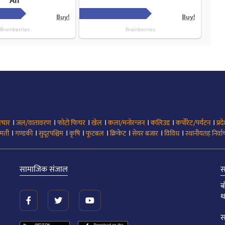
।
।
।
।
।
।
।
िचार
जल/वातावरण
फोटो फिचर
खेल
कला/मनोरन्जन
कलिउड
कर्पोरेट/पर्यटन
प्रद
।
।
।
।
।
।
।
।
मती
गण्डकी
सुदूरपश्चिम
कृषि
फूटबल
क्रिकेट
सेयर बजार
विविध
स्थानीयतह निर्व
सामाजिक संजाल
स
ब
थ
स