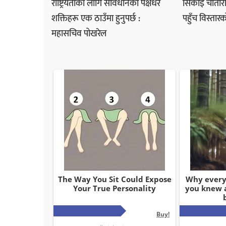
राष्ट्रियताका लागि संविधानका पक्षधर
सिकाइ चौतारी 
शक्तिहरू एक ठाउँमा हुनुपर्छ :
पहुँच विस्तारक
महासचिव पोखरेल