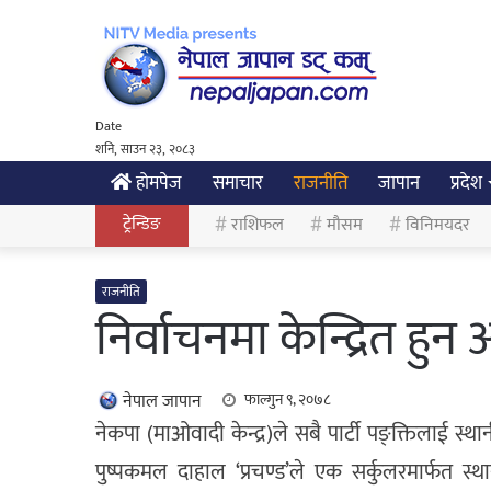
Date
शनि, साउन २३, २०८३
होमपेज
समाचार
राजनीति
जापान
प्रदेश
ट्रेन्डिङ
राशिफल
मौसम
विनिमयदर
राजनीति
निर्वाचनमा केन्द्रित हुन 
नेपाल जापान
फाल्गुन ९, २०७८
नेकपा (माओवादी केन्द्र)ले सबै पार्टी पङ्क्तिलाई स्
पुष्पकमल दाहाल ‘प्रचण्ड’ले एक सर्कुलरमार्फत स्था