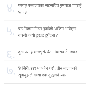
४.
परराष्ट्र मन्त्रालयका सहसचिव पुष्पराज भट्टराई
पक्राउ
५.
ब्रड पिकमा निम्स पुर्जाको अन्तिम आरोहण
कसरी बन्यो दुःखद दुर्घटना ?
६.
दुर्गा प्रसाईं भक्तपुरस्थित निवासबाटै पक्राउ
७.
‘हे सिरी, ११९ मा फोन गर’ : तीन बालकको
सूझबुझले बच्यो एक वृद्धाको ज्यान