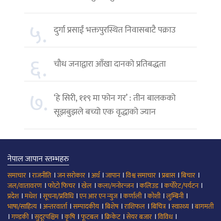
५.
दुर्गा प्रसाईं भक्तपुरस्थित निवासबाटै पक्राउ
६.
चौध जनाद्वारा आँखा दानको प्रतिबद्धता
७.
‘हे सिरी, ११९ मा फोन गर’ : तीन बालकको
सूझबुझले बच्यो एक वृद्धाको ज्यान
नेपाल जापान स्तम्भहरु
।
।
।
।
।
।
।
।
समाचार
राजनीति
जन सरोकार
अर्थ
जापान
विश्व समाचार
प्रबास
बिचार
।
।
।
।
।
।
जल/वातावरण
फोटो फिचर
खेल
कला/मनोरन्जन
कलिउड
कर्पोरेट/पर्यटन
।
।
।
।
।
।
।
प्रदेश
मधेश
सूचना/प्रविधि
एन आर एन न्युज
कर्णाली
कोशी
लुम्बिनी
।
।
।
।
।
।
।
भाषा/साहित्य
अन्तरवार्ता
सम्पादकीय
बिशेष
राशिफल
बिचित्र
स्वास्थ्य
बागमती
।
।
।
।
।
।
।
।
गण्डकी
सुदूरपश्चिम
कृषि
फूटबल
क्रिकेट
सेयर बजार
विविध