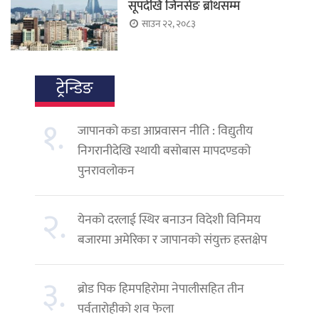
सूपदेखि जिनसेङ ब्रोथसम्म
साउन २२, २०८३
ट्रेन्डिङ
१.
जापानको कडा आप्रवासन नीति : विद्युतीय
निगरानीदेखि स्थायी बसोबास मापदण्डको
पुनरावलोकन
२.
येनको दरलाई स्थिर बनाउन विदेशी विनिमय
बजारमा अमेरिका र जापानको संयुक्त हस्तक्षेप
३.
ब्रोड पिक हिमपहिरोमा नेपालीसहित तीन
पर्वतारोहीको शव फेला