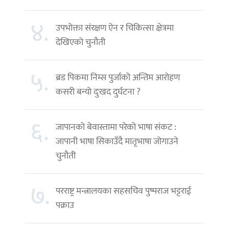
४.
उपभोक्ता संरक्षण ऐन र चिकित्सा क्षेत्रमा
देखिएको चुनौती
५.
ब्रड पिकमा निम्स पुर्जाको अन्तिम आरोहण
कसरी बन्यो दुःखद दुर्घटना ?
६.
जापानको बेवास्तामा परेको भाषा संकट :
जापानी भाषा सिकाउँदै मातृभाषा जोगाउने
चुनौती
७.
परराष्ट्र मन्त्रालयका सहसचिव पुष्पराज भट्टराई
पक्राउ