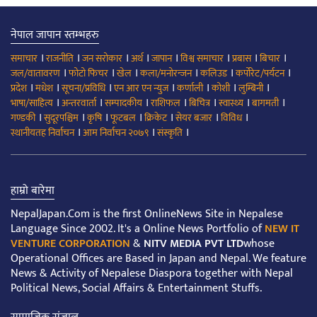
नेपाल जापान स्तम्भहरु
।
।
।
।
।
।
।
।
समाचार
राजनीति
जन सरोकार
अर्थ
जापान
विश्व समाचार
प्रबास
बिचार
।
।
।
।
।
।
जल/वातावरण
फोटो फिचर
खेल
कला/मनोरन्जन
कलिउड
कर्पोरेट/पर्यटन
।
।
।
।
।
।
।
प्रदेश
मधेश
सूचना/प्रविधि
एन आर एन न्युज
कर्णाली
कोशी
लुम्बिनी
।
।
।
।
।
।
।
भाषा/साहित्य
अन्तरवार्ता
सम्पादकीय
राशिफल
बिचित्र
स्वास्थ्य
बागमती
।
।
।
।
।
।
।
गण्डकी
सुदूरपश्चिम
कृषि
फूटबल
क्रिकेट
सेयर बजार
विविध
।
।
।
स्थानीयतह निर्वाचन
आम निर्वाचन २०७९
संस्कृति
हाम्रो बारेमा
NepalJapan.Com is the first OnlineNews Site in Nepalese
Language Since 2002. It's a Online News Portfolio of
NEW IT
VENTURE CORPORATION
&
NITV MEDIA PVT LTD
whose
Operational Offices are Based in Japan and Nepal. We feature
News & Activity of Nepalese Diaspora together with Nepal
Political News, Social Affairs & Entertainment Stuffs.