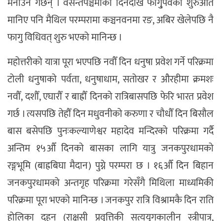
मनाउने गर्छन् । वसन्तपञ्चमीका दिनदेखि फागु्पर्वको शुरुआत
मानिए पनि मैथिल परम्परामा कञ्चनवनमा रङ, अबिर खेलेपछि नै
फागु विधिवत् शुरु भएको मानिन्छ ।
महोत्तरीको यात्रा पूरा भएपछि नवौँ दिन धनुषा प्रवेश गर्ने परिक्रमा
टोली धनुषाको पर्वता, धनुषाधाम, सतोखर र औरहीमा क्रमशः
नवौँ, दशौँ, एघारौँ र बाह्रौँ दिनको रात्रिबासपछि फेरि भारत प्रवेश
गर्छ । त्यसपछि तेहौँ दिन मधुवनीको करुणा र चौधौँ दिन बिसौल
बास बसेपछि पुनःकल्याणेश्वर महादेव मन्दिरको परिक्रमा गर्दै
अन्तिम १५औँ दिनको बासका लागि यात्रु जनकपुरधामको
रङ्गभूमि (बाह्रबिघा मैदान) पुग्ने परम्परा छ । १६औँ दिन बिहान
जनकपुरधामको अन्तगृह परिक्रमा गरेसँगै मिथिला माध्यमिकी
परिक्रमा पूरा भएको मानिन्छ । जनकपुर रात्रि विश्रामकै दिन राति
होलिका दहन (राक्षसी प्रवृत्तिकी सत्ययुगकालीन स्त्रीपात्र,