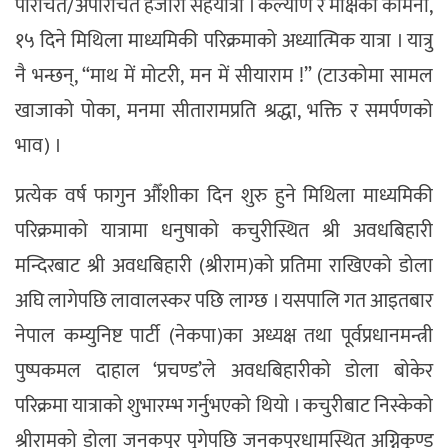
परिचित/अपरिचित हजारौँ सहयात्री । कल्याण र मोक्षको कामना,
१५ दिने मिथिला माध्यमिकी परिक्रमाको अध्यात्मिक यात्रा । यात्रु
नै भन्छन्, “माथ में मोटरी, मन में सीयाराम !” (टाउकोमा सामल
खाजाको पोका, मनमा सीतारामप्रति श्रद्धा, भक्ति र समर्पणको
भाव) ।
प्रत्येक वर्ष फागुन औँशीका दिन शुरु हुने मिथिला माध्यमिकी
परिक्रमाको यात्रामा धनुषाको कचुरीस्थित श्री अवधबिहारी
मन्दिरबाट श्री अवधबिहारी (श्रीराम)को प्रतिमा राखिएको डोला
अघि लागेपछि लावालस्कर पछि लाग्छ । यसपालि गत आइतबार
नेपाल कम्युनिष्ट पार्टी (नेकपा)का अध्यक्ष तथा पूर्वप्रधानमन्त्री
पुष्पकमल दाहाल ‘प्रचण्ड’ले अवधबिहारीको डोला बोकेर
परिक्रमा यात्राको शुभारम्भ गर्नुभएको थियो । कचुरीबाट निस्केको
श्रीरामको डोला जनकपुर पुगेपछि जनकपुरधामस्थित अग्निकुण्ड