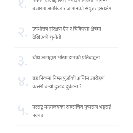
१.
येनको दरलाई स्थिर बनाउन विदेशी विनिमय
बजारमा अमेरिका र जापानको संयुक्त हस्तक्षेप
२.
उपभोक्ता संरक्षण ऐन र चिकित्सा क्षेत्रमा
देखिएको चुनौती
३.
चौध जनाद्वारा आँखा दानको प्रतिबद्धता
४.
ब्रड पिकमा निम्स पुर्जाको अन्तिम आरोहण
कसरी बन्यो दुःखद दुर्घटना ?
५.
परराष्ट्र मन्त्रालयका सहसचिव पुष्पराज भट्टराई
पक्राउ