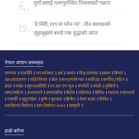
६.
दुर्गा प्रसाईं भक्तपुरस्थित निवासबाटै पक्राउ
७.
‘हे सिरी, ११९ मा फोन गर’ : तीन बालकको
सूझबुझले बच्यो एक वृद्धाको ज्यान
नेपाल जापान स्तम्भहरु
।
।
।
।
।
।
।
।
समाचार
राजनीति
जन सरोकार
अर्थ
जापान
विश्व समाचार
प्रबास
बिचार
।
।
।
।
।
।
जल/वातावरण
फोटो फिचर
खेल
कला/मनोरन्जन
कलिउड
कर्पोरेट/पर्यटन
।
।
।
।
।
।
।
प्रदेश
मधेश
सूचना/प्रविधि
एन आर एन न्युज
कर्णाली
कोशी
लुम्बिनी
।
।
।
।
।
।
।
भाषा/साहित्य
अन्तरवार्ता
सम्पादकीय
बिशेष
राशिफल
बिचित्र
स्वास्थ्य
बागमती
।
।
।
।
।
।
।
।
गण्डकी
सुदूरपश्चिम
कृषि
फूटबल
क्रिकेट
सेयर बजार
विविध
।
।
।
स्थानीयतह निर्वाचन
आम निर्वाचन २०७९
संस्कृति
हाम्रो बारेमा