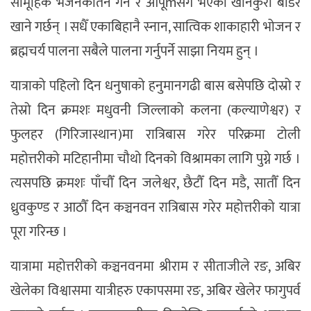
सामूहिक भजनकीर्तन गर्ने र आपूmसँग भएको खानेकुरा बाँडेर
खाने गर्छन् । सधैँ एकाबिहानै स्नान, सात्विक शाकाहारी भोजन र
ब्रह्मचर्य पालना सबैले पालना गर्नुपर्ने साझा नियम हुन् ।
यात्राको पहिलो दिन धनुषाको हनुमानगढी बास बसेपछि दोस्रो र
तेस्रो दिन क्रमशः मधुवनी जिल्लाको कलना (कल्याणेश्वर) र
फुलहर (गिरिजास्थान)मा रात्रिबास गरेर परिक्रमा टोली
महोत्तरीको मटिहानीमा चौथो दिनको विश्रामका लागि पुग्ने गर्छ ।
त्यसपछि क्रमशः पाँचौँ दिन जलेश्वर, छैटौँ दिन मडै, सातौँ दिन
ध्रुवकुण्ड र आठौँ दिन कञ्चनवन रात्रिबास गरेर महोत्तरीको यात्रा
पूरा गरिन्छ ।
यात्रामा महोत्तरीको कञ्चनवनमा श्रीराम र सीताजीले रङ, अबिर
खेलेका विश्वासमा यात्रीहरु एकापसमा रङ, अबिर खेलेर फागुपर्व