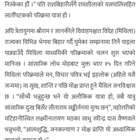
निस्केका हौँ ।” पति राशबिहारीसँगै रामशीलाको यसपालिसहित
सातौँपटकको परिक्रमा यात्रा हो ।
अघि त्रेतायुगमा श्रीराम र जानकीले विवाहपश्चात विदेह (मिथिला)
राज्यका विभिन्न भेगमा बिहार गर्दै घुमेका सम्झनामा तिनै पाइला
पछ्याउँदै मिथिला माध्यमिकी परिक्रमाको चलन शुरु भएको
मानिन्छ । सांसारिक लोभ मोहबाट मुक्त भएर १५ दिन गरिने
मिथिला परिक्रमाले मन, विचार पवित्र भई इहलोक (अहिले यसै
जन्ममा) मा सुख, शान्ति र पछि मोक्ष प्राप्त हुने मैथिल जनविश्वास
छ । “साँच्चै भन्नुहुन्छ भने यो अलौकिक यात्रा हो, सबै यात्रु
सांसारिक दुःख बिर्सेर सीताराम सङ्कीर्तनमा मुग्ध छन्”, महोत्तरीको
मटिहानीस्थित लक्ष्मीनारायण मठका साधु रवीन्द्र दास वैष्णवले
भन्नुभयो, “आत्मशुद्धि, जनकल्याण र मोक्ष प्राप्ति यो अध्यात्मिक