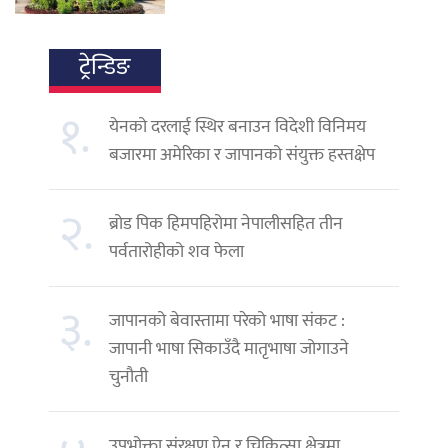
ट्रेन्डिङ
१.
येनको दरलाई स्थिर बनाउन विदेशी विनिमय
बजारमा अमेरिका र जापानको संयुक्त हस्तक्षेप
२.
ब्रोड पिक हिमपहिरोमा नेपालीसहित तीन
पर्वतारोहीको शव फेला
३.
जापानको बेवास्तामा परेको भाषा संकट :
जापानी भाषा सिकाउँदै मातृभाषा जोगाउने
चुनौती
उपभोक्ता संरक्षण ऐन र चिकित्सा क्षेत्रमा