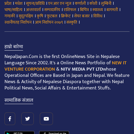
।
।
।
।
।
।
।
प्रदेश
मधेश
सूचना/प्रविधि
एन आर एन न्युज
कर्णाली
कोशी
लुम्बिनी
।
।
।
।
।
।
।
भाषा/साहित्य
अन्तरवार्ता
सम्पादकीय
राशिफल
बिचित्र
स्वास्थ्य
बागमती
।
।
।
।
।
।
।
गण्डकी
सुदूरपश्चिम
कृषि
फूटबल
क्रिकेट
सेयर बजार
विविध
।
।
।
स्थानीयतह निर्वाचन
आम निर्वाचन २०७९
संस्कृति
हाम्रो बारेमा
NepalJapan.Com is the first OnlineNews Site in Nepalese
Language Since 2002. It's a Online News Portfolio of
NEW IT
VENTURE CORPORATION
&
NITV MEDIA PVT LTD
whose
Operational Offices are Based in Japan and Nepal. We feature
News & Activity of Nepalese Diaspora together with Nepal
Political News, Social Affairs & Entertainment Stuffs.
सामाजिक संजाल