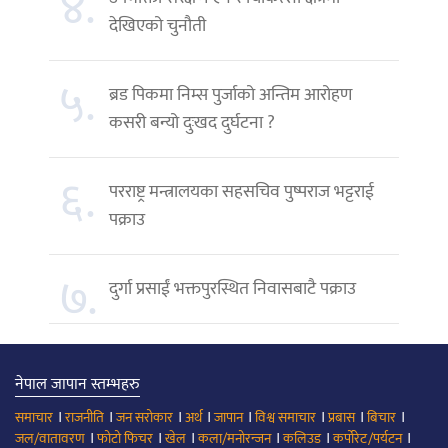
४.
देखिएको चुनौती
५.
ब्रड पिकमा निम्स पुर्जाको अन्तिम आरोहण
कसरी बन्यो दुःखद दुर्घटना ?
६.
परराष्ट्र मन्त्रालयका सहसचिव पुष्पराज भट्टराई
पक्राउ
७.
दुर्गा प्रसाईं भक्तपुरस्थित निवासबाटै पक्राउ
नेपाल जापान स्तम्भहरु
।
।
।
।
।
।
।
।
समाचार
राजनीति
जन सरोकार
अर्थ
जापान
विश्व समाचार
प्रबास
बिचार
।
।
।
।
।
।
जल/वातावरण
फोटो फिचर
खेल
कला/मनोरन्जन
कलिउड
कर्पोरेट/पर्यटन