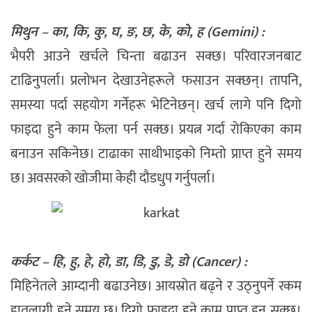
मिथुन – का, कि, कु, घ, ङ, छ, के, को, ह (Gemini) :
भैपरी आउने खर्चले चिन्ता बढाउन सक्छ। परिवारजनबाट
टाढिनुपर्ला। प्रलोभन देखाउनेहरूले फसाउन सक्छन्। तापनि,
समस्या पर्दा सहयोग गर्नेहरू भेटिनेछन्। खर्च लागे पनि दिगो
फाइदा हुने काम फेला पर्न सक्छ। प्रयत्न गर्दा रोकिएका काम
बनाउन सकिनेछ। टाढाका साथीभाइको निम्तो प्राप्त हुने समय
छ। अवसरको खोजीमा केही दौडधुप गर्नुपर्ला।
कर्कट – हि, हु, हे, हो, डा, डि, डु, डे, डो (Cancer) :
मिहिनेतले आम्दानी बढाउनेछ। आयस्रोत बढ्ने र उठ्नुपर्ने रकम
हातलागी हुने समय छ। दिगो फाइदा हुने काम प्राप्त हुन सक्छ।