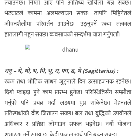
ल्याउनेछ। निम्तो आए पनि आतिथ्य खर्चिलो बन्न सक्छ।
भेटघाटले काममा अलमल्याउन सक्छ। तापनि मिहिनेतले
जीवनशैलीमा परिवर्तन आउनेछ। उठ्नुपर्ने रकम तत्काल
हातलागी नहुन सक्छ। व्यवसायको सन्दर्भमा यात्रा गर्नुपर्ला।
धनु – ये, यो, भ, भि, भु, ध, फा, ढ, भे (Sagittarius) :
रकम तथा भौतिक साधन जुट्नाले दिन उत्साहजनक रहनेछ।
दिगो फाइदा हुने काम प्रारम्भ हुनेछ। परिस्थितिसँग सम्झौता
गर्नुपरे पनि प्रयत्न गर्दा लक्ष्यमा पुग्न सकिनेछ। मेहनतले
प्रतिस्पर्धाको दौड जिताउन सक्छ। बल तथा बुद्धिको उपयोगले
अधिकार र प्रतिष्ठा जोगाउन सफल भइनेछ। नयाँ योजना
शुभारम्भ गर्ने समय छ। केही फजुल खर्च पनि बढ्न सक्छ।