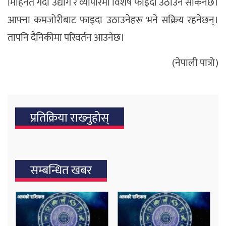
मिहिनेत गर्दा उद्योग र व्यापारमा विशेष फाइदा उठाउन सकिनेछ।
आफ्ना कमजोरीबाट फाइदा उठाउनेहरू भने सक्रिय रहनेछन्।
तापनि दैनिकीमा परिवर्तन आउनेछ।
(नेपाली पात्रो)
प्रतिक्रिया राख्‍नुहोस्
सम्बन्धित खबर