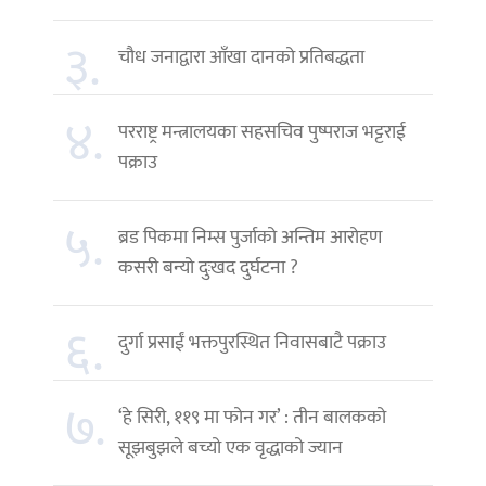
३.
चौध जनाद्वारा आँखा दानको प्रतिबद्धता
४.
परराष्ट्र मन्त्रालयका सहसचिव पुष्पराज भट्टराई
पक्राउ
५.
ब्रड पिकमा निम्स पुर्जाको अन्तिम आरोहण
कसरी बन्यो दुःखद दुर्घटना ?
६.
दुर्गा प्रसाईं भक्तपुरस्थित निवासबाटै पक्राउ
७.
‘हे सिरी, ११९ मा फोन गर’ : तीन बालकको
सूझबुझले बच्यो एक वृद्धाको ज्यान