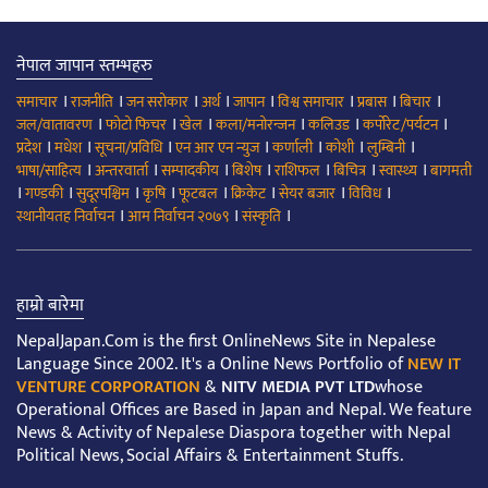
नेपाल जापान स्तम्भहरु
।
।
।
।
।
।
।
।
समाचार
राजनीति
जन सरोकार
अर्थ
जापान
विश्व समाचार
प्रबास
बिचार
।
।
।
।
।
।
जल/वातावरण
फोटो फिचर
खेल
कला/मनोरन्जन
कलिउड
कर्पोरेट/पर्यटन
।
।
।
।
।
।
।
प्रदेश
मधेश
सूचना/प्रविधि
एन आर एन न्युज
कर्णाली
कोशी
लुम्बिनी
।
।
।
।
।
।
।
भाषा/साहित्य
अन्तरवार्ता
सम्पादकीय
बिशेष
राशिफल
बिचित्र
स्वास्थ्य
बागमती
।
।
।
।
।
।
।
।
गण्डकी
सुदूरपश्चिम
कृषि
फूटबल
क्रिकेट
सेयर बजार
विविध
।
।
।
स्थानीयतह निर्वाचन
आम निर्वाचन २०७९
संस्कृति
हाम्रो बारेमा
NepalJapan.Com is the first OnlineNews Site in Nepalese
Language Since 2002. It's a Online News Portfolio of
NEW IT
VENTURE CORPORATION
&
NITV MEDIA PVT LTD
whose
Operational Offices are Based in Japan and Nepal. We feature
News & Activity of Nepalese Diaspora together with Nepal
Political News, Social Affairs & Entertainment Stuffs.