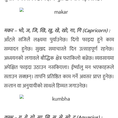
मकर – भो, ज, जि, खि, खु, खे, खो, गा, गि (Capricorn) :
आँटले सजिलै लक्ष्यमा पुर्याउनेछ। दिगो फाइदा हुने काम
सम्पादन हुनेछ। सुखद समाचारले दिन उत्साहपूर्ण रहनेछ।
अध्ययनको लगावले बौद्धिक क्षेत्र फराकिलो बन्नेछ। व्यवसायमा
अपेक्षित फाइदा उठाउन नसकिएला। ईर्ष्यालु मन भएकाहरूले
सताउन सक्छन्। तापनि प्रतिष्ठित काम गर्ने अवसर प्राप्त हुनेछ।
सन्तान वा अनुयायीको साथले हिम्मत जगाउनेछ।
कुम्भ – गु, गे, गो, सा, सि, सु, से, सो, द (Aquarius) :