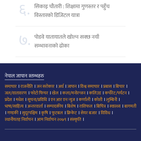
६.
सिकाइ चौतारी : शिक्षामा गुणस्तर र पहुँच
विस्तारको डिजिटल यात्रा
७.
पोडवे यातायातले खोल्न सक्छ नयाँ
सम्भावनाको ढोका
नेपाल जापान स्तम्भहरु
।
।
।
।
।
।
।
।
समाचार
राजनीति
जन सरोकार
अर्थ
जापान
विश्व समाचार
प्रबास
बिचार
।
।
।
।
।
।
जल/वातावरण
फोटो फिचर
खेल
कला/मनोरन्जन
कलिउड
कर्पोरेट/पर्यटन
।
।
।
।
।
।
।
प्रदेश
मधेश
सूचना/प्रविधि
एन आर एन न्युज
कर्णाली
कोशी
लुम्बिनी
।
।
।
।
।
।
।
भाषा/साहित्य
अन्तरवार्ता
सम्पादकीय
बिशेष
राशिफल
बिचित्र
स्वास्थ्य
बागमती
।
।
।
।
।
।
।
।
गण्डकी
सुदूरपश्चिम
कृषि
फूटबल
क्रिकेट
सेयर बजार
विविध
।
।
।
स्थानीयतह निर्वाचन
आम निर्वाचन २०७९
संस्कृति