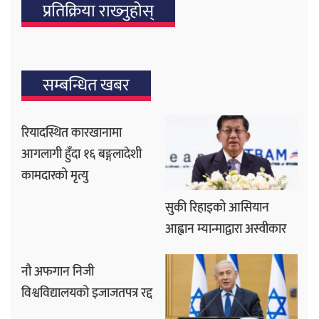
प्रतिक्रिया राख्‍नुहोस्
सम्बन्धित खबर
रियादस्थित कारखानामा
आगलागी हुँदा १६ बङ्गलादेशी
कामदारको मृत्यु
सुकी रिहाइको आसियान
आह्वान म्यान्माद्वारा अस्वीकार
नौ अफगान निजी
विश्वविद्यालयको इजाजतपत्र रद्द