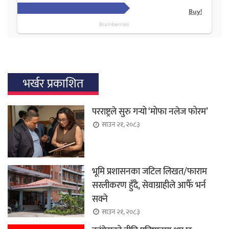
भर्खर प्रकाशित
परराष्ट्रले सुरु गर्‍यो ‘मोफा नलेज फोरम’
साउन २१, २०८३
भूमि प्रशासनका जटिल लिखत/फाराम
सरलीकरण हुँदै, सेवाग्राहीले आफैँ भर्न
सक्ने
साउन २१, २०८३