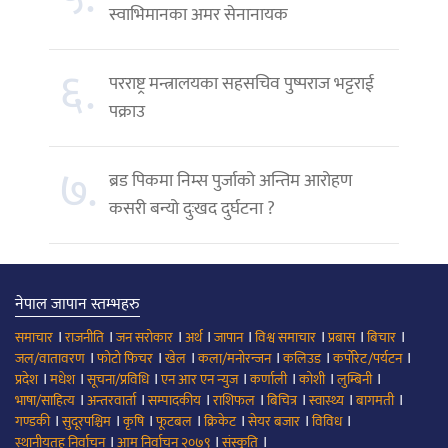
स्वाभिमानका अमर सेनानायक
६.
परराष्ट्र मन्त्रालयका सहसचिव पुष्पराज भट्टराई
पक्राउ
७.
ब्रड पिकमा निम्स पुर्जाको अन्तिम आरोहण
कसरी बन्यो दुःखद दुर्घटना ?
नेपाल जापान स्तम्भहरु
।
।
।
।
।
।
।
।
समाचार
राजनीति
जन सरोकार
अर्थ
जापान
विश्व समाचार
प्रबास
बिचार
।
।
।
।
।
।
जल/वातावरण
फोटो फिचर
खेल
कला/मनोरन्जन
कलिउड
कर्पोरेट/पर्यटन
।
।
।
।
।
।
।
प्रदेश
मधेश
सूचना/प्रविधि
एन आर एन न्युज
कर्णाली
कोशी
लुम्बिनी
।
।
।
।
।
।
।
भाषा/साहित्य
अन्तरवार्ता
सम्पादकीय
राशिफल
बिचित्र
स्वास्थ्य
बागमती
।
।
।
।
।
।
।
गण्डकी
सुदूरपश्चिम
कृषि
फूटबल
क्रिकेट
सेयर बजार
विविध
।
।
।
स्थानीयतह निर्वाचन
आम निर्वाचन २०७९
संस्कृति