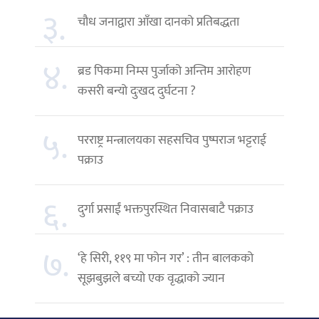
३.
चौध जनाद्वारा आँखा दानको प्रतिबद्धता
४.
ब्रड पिकमा निम्स पुर्जाको अन्तिम आरोहण
कसरी बन्यो दुःखद दुर्घटना ?
५.
परराष्ट्र मन्त्रालयका सहसचिव पुष्पराज भट्टराई
पक्राउ
६.
दुर्गा प्रसाईं भक्तपुरस्थित निवासबाटै पक्राउ
७.
‘हे सिरी, ११९ मा फोन गर’ : तीन बालकको
सूझबुझले बच्यो एक वृद्धाको ज्यान