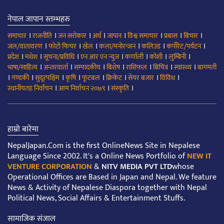
नेपाल जापान स्तम्भहरु
।
।
।
।
।
।
।
।
समाचार
राजनीति
जन सरोकार
अर्थ
जापान
विश्व समाचार
प्रबास
बिचार
।
।
।
।
।
।
जल/वातावरण
फोटो फिचर
खेल
कला/मनोरन्जन
कलिउड
कर्पोरेट/पर्यटन
।
।
।
।
।
।
।
प्रदेश
मधेश
सूचना/प्रविधि
एन आर एन न्युज
कर्णाली
कोशी
लुम्बिनी
।
।
।
।
।
।
।
भाषा/साहित्य
अन्तरवार्ता
सम्पादकीय
बिशेष
राशिफल
बिचित्र
स्वास्थ्य
बागमती
।
।
।
।
।
।
।
।
गण्डकी
सुदूरपश्चिम
कृषि
फूटबल
क्रिकेट
सेयर बजार
विविध
।
।
।
स्थानीयतह निर्वाचन
आम निर्वाचन २०७९
संस्कृति
हाम्रो बारेमा
NepalJapan.Com is the first OnlineNews Site in Nepalese
Language Since 2002. It's a Online News Portfolio of
NEW IT
VENTURE CORPORATION
&
NITV MEDIA PVT LTD
whose
Operational Offices are Based in Japan and Nepal. We feature
News & Activity of Nepalese Diaspora together with Nepal
Political News, Social Affairs & Entertainment Stuffs.
सामाजिक संजाल