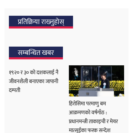
प्रतिक्रिया राख्‍नुहोस्
सम्बन्धित खबर
१९२० र ३० को दशकलाई नै
जीवनशैली बनाएका जापानी
दम्पती
हिरोसिमा परमाणु बम
आक्रमणको वर्षगाँठ :
प्रधानमन्त्री ताकाइची र मेयर
मात्सुईका फरक सन्देश