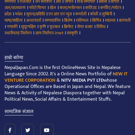
।
।
।
।
।
।
।
।
समाचार
राजनीति
जन सरोकार
अर्थ
जापान
विश्व समाचार
प्रबास
बिचार
।
।
।
।
।
।
जल/वातावरण
फोटो फिचर
खेल
कला/मनोरन्जन
कलिउड
कर्पोरेट/पर्यटन
।
।
।
।
।
।
।
प्रदेश
मधेश
सूचना/प्रविधि
एन आर एन न्युज
कर्णाली
कोशी
लुम्बिनी
।
।
।
।
।
।
।
भाषा/साहित्य
अन्तरवार्ता
सम्पादकीय
बिशेष
राशिफल
बिचित्र
स्वास्थ्य
बागमती
।
।
।
।
।
।
।
।
गण्डकी
सुदूरपश्चिम
कृषि
फूटबल
क्रिकेट
सेयर बजार
विविध
।
।
।
स्थानीयतह निर्वाचन
आम निर्वाचन २०७९
संस्कृति
हाम्रो बारेमा
NepalJapan.Com is the first OnlineNews Site in Nepalese
Language Since 2002. It's a Online News Portfolio of
NEW IT
VENTURE CORPORATION
&
NITV MEDIA PVT LTD
whose
Operational Offices are Based in Japan and Nepal. We feature
News & Activity of Nepalese Diaspora together with Nepal
Political News, Social Affairs & Entertainment Stuffs.
सामाजिक संजाल