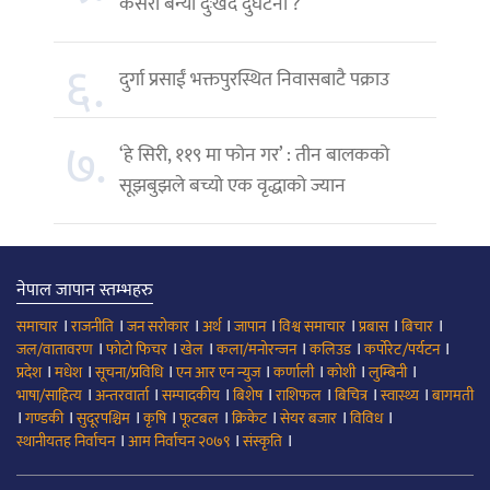
कसरी बन्यो दुःखद दुर्घटना ?
६.
दुर्गा प्रसाईं भक्तपुरस्थित निवासबाटै पक्राउ
७.
‘हे सिरी, ११९ मा फोन गर’ : तीन बालकको
सूझबुझले बच्यो एक वृद्धाको ज्यान
नेपाल जापान स्तम्भहरु
।
।
।
।
।
।
।
।
समाचार
राजनीति
जन सरोकार
अर्थ
जापान
विश्व समाचार
प्रबास
बिचार
।
।
।
।
।
।
जल/वातावरण
फोटो फिचर
खेल
कला/मनोरन्जन
कलिउड
कर्पोरेट/पर्यटन
।
।
।
।
।
।
।
प्रदेश
मधेश
सूचना/प्रविधि
एन आर एन न्युज
कर्णाली
कोशी
लुम्बिनी
।
।
।
।
।
।
।
भाषा/साहित्य
अन्तरवार्ता
सम्पादकीय
बिशेष
राशिफल
बिचित्र
स्वास्थ्य
बागमती
।
।
।
।
।
।
।
।
गण्डकी
सुदूरपश्चिम
कृषि
फूटबल
क्रिकेट
सेयर बजार
विविध
।
।
।
स्थानीयतह निर्वाचन
आम निर्वाचन २०७९
संस्कृति