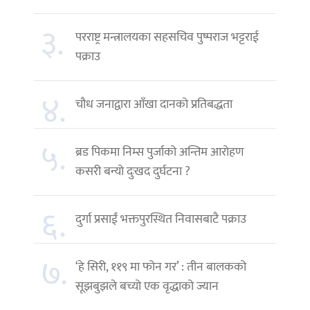
३.
परराष्ट्र मन्त्रालयका सहसचिव पुष्पराज भट्टराई
पक्राउ
४.
चौध जनाद्वारा आँखा दानको प्रतिबद्धता
५.
ब्रड पिकमा निम्स पुर्जाको अन्तिम आरोहण
कसरी बन्यो दुःखद दुर्घटना ?
६.
दुर्गा प्रसाईं भक्तपुरस्थित निवासबाटै पक्राउ
७.
‘हे सिरी, ११९ मा फोन गर’ : तीन बालकको
सूझबुझले बच्यो एक वृद्धाको ज्यान