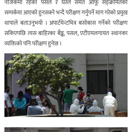
नजिकमा रहेका पसल र घरले समेत आफू सङ्क्रमितको
सम्पर्कमा आएको हुनसक्ने भन्दै परीक्षण गर्नुपर्ने माग गरेको प्रमुख
थापाले बताउनुभयो । अपार्टमेन्टभित्र बसोबास गर्नेको परीक्षण
सकिएपछि त्यस बाहिरका बैङ्क, पसल, एटीएमलगायत स्थानका
व्यक्तिको पनि परीक्षण हुनेछ ।