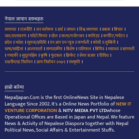
नेपाल जापान स्तम्भहरु
।
।
।
।
।
।
।
।
समाचार
राजनीति
जन सरोकार
अर्थ
जापान
विश्व समाचार
प्रबास
बिचार
।
।
।
।
।
।
जल/वातावरण
फोटो फिचर
खेल
कला/मनोरन्जन
कलिउड
कर्पोरेट/पर्यटन
।
।
।
।
।
।
।
प्रदेश
मधेश
सूचना/प्रविधि
एन आर एन न्युज
कर्णाली
कोशी
लुम्बिनी
।
।
।
।
।
।
।
भाषा/साहित्य
अन्तरवार्ता
सम्पादकीय
बिशेष
राशिफल
बिचित्र
स्वास्थ्य
बागमती
।
।
।
।
।
।
।
।
गण्डकी
सुदूरपश्चिम
कृषि
फूटबल
क्रिकेट
सेयर बजार
विविध
।
।
।
स्थानीयतह निर्वाचन
आम निर्वाचन २०७९
संस्कृति
हाम्रो बारेमा
NepalJapan.Com is the first OnlineNews Site in Nepalese
Language Since 2002. It's a Online News Portfolio of
NEW IT
VENTURE CORPORATION
&
NITV MEDIA PVT LTD
whose
Operational Offices are Based in Japan and Nepal. We feature
News & Activity of Nepalese Diaspora together with Nepal
Political News, Social Affairs & Entertainment Stuffs.