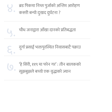
४.
ब्रड पिकमा निम्स पुर्जाको अन्तिम आरोहण
कसरी बन्यो दुःखद दुर्घटना ?
५.
चौध जनाद्वारा आँखा दानको प्रतिबद्धता
६.
दुर्गा प्रसाईं भक्तपुरस्थित निवासबाटै पक्राउ
७.
‘हे सिरी, ११९ मा फोन गर’ : तीन बालकको
सूझबुझले बच्यो एक वृद्धाको ज्यान