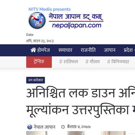
Date
शनि, साउन २३, २०८३
होमपेज
समाचार
राजनीति
जापान
प्रदेश
ट्रेन्डिङ
राशिफल
मौसम
विनिमयदर
जन सरोकार
अनिश्चित लक डाउन अनिश्च
मूल्यांकन उत्तरपुस्तिका मात
नेपाल जापान
बैशाख ४, २०७७